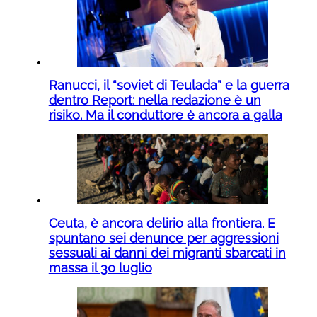
Ranucci, il “soviet di Teulada” e la guerra
dentro Report: nella redazione è un
risiko. Ma il conduttore è ancora a galla
Ceuta, è ancora delirio alla frontiera. E
spuntano sei denunce per aggressioni
sessuali ai danni dei migranti sbarcati in
massa il 30 luglio