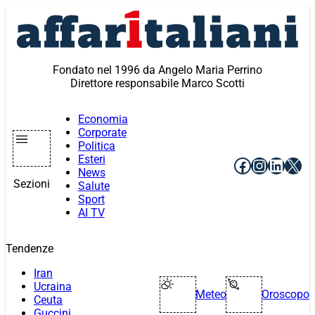
Vai
al
contenuto
Fondato nel 1996 da Angelo Maria Perrino
Direttore responsabile Marco Scotti
Economia
Corporate
Politica
Esteri
Facebook
Instagr
Linke
X
News
Sezioni
Salute
Sport
AI TV
Tendenze
Iran
Ucraina
Meteo
Oroscopo
Ceuta
Guccini