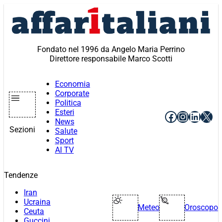
Vai
al
contenuto
Fondato nel 1996 da Angelo Maria Perrino
Direttore responsabile Marco Scotti
Economia
Corporate
Politica
Esteri
Facebook
Instagr
Linke
X
News
Sezioni
Salute
Sport
AI TV
Tendenze
Iran
Ucraina
Meteo
Oroscopo
Ceuta
Guccini