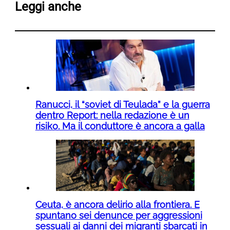
Leggi anche
Ranucci, il “soviet di Teulada” e la guerra
dentro Report: nella redazione è un
risiko. Ma il conduttore è ancora a galla
Ceuta, è ancora delirio alla frontiera. E
spuntano sei denunce per aggressioni
sessuali ai danni dei migranti sbarcati in