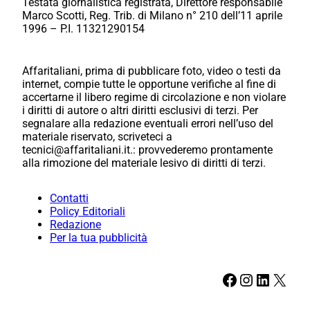
Testata giornalistica registrata, Direttore responsabile
Marco Scotti, Reg. Trib. di Milano n° 210 dell’11 aprile
1996 – P.I. 11321290154
Affaritaliani, prima di pubblicare foto, video o testi da
internet, compie tutte le opportune verifiche al fine di
accertarne il libero regime di circolazione e non violare
i diritti di autore o altri diritti esclusivi di terzi. Per
segnalare alla redazione eventuali errori nell’uso del
materiale riservato, scriveteci a
tecnici@affaritaliani.it.: provvederemo prontamente
alla rimozione del materiale lesivo di diritti di terzi.
Contatti
Policy Editoriali
Redazione
Per la tua pubblicità
Facebook
Instagram
LinkedIn
X