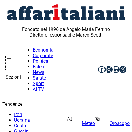
Vai
al
contenuto
Fondato nel 1996 da Angelo Maria Perrino
Direttore responsabile Marco Scotti
Economia
Corporate
Politica
Esteri
Facebook
Instagr
Linke
X
News
Sezioni
Salute
Sport
AI TV
Tendenze
Iran
Ucraina
Meteo
Oroscopo
Ceuta
Guccini