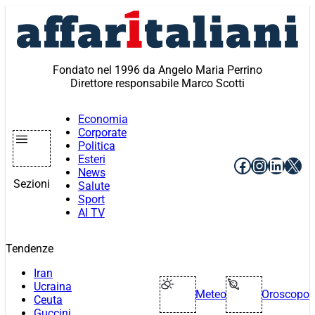
Vai
al
contenuto
Fondato nel 1996 da Angelo Maria Perrino
Direttore responsabile Marco Scotti
Economia
Corporate
Politica
Esteri
Facebook
Instagr
Linke
X
News
Sezioni
Salute
Sport
AI TV
Tendenze
Iran
Ucraina
Meteo
Oroscopo
Ceuta
Guccini