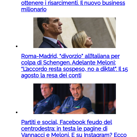
ottenere i risarcimenti. Il nuovo business
milionario
Roma-Madrid, “divorzio” all’italiana per
colpa di Schengen. Adelante Meloni:
“L’accordo resta sospeso, no a diktat”. Il 15
agosto la resa dei conti
Partiti e social, Facebook feudo del
centrodestra: in testa le pagine di
Vannacci e Meloni. E su Instagram? Ecco