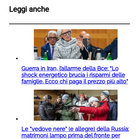
Leggi anche
Guerra in Iran, l’allarme della Bce: “Lo
shock energetico brucia i risparmi delle
famiglie. Ecco chi paga il prezzo più alto”
Le “vedove nere” (e allegre) della Russia:
matrimoni lampo prima del fronte per