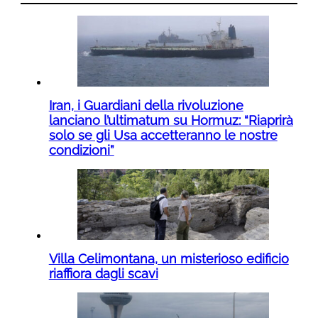
Iran, i Guardiani della rivoluzione
lanciano l’ultimatum su Hormuz: “Riaprirà
solo se gli Usa accetteranno le nostre
condizioni”
Villa Celimontana, un misterioso edificio
riaffiora dagli scavi