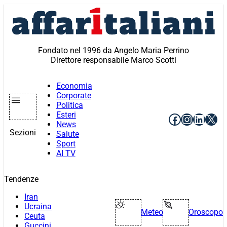
Vai
al
contenuto
Fondato nel 1996 da Angelo Maria Perrino
Direttore responsabile Marco Scotti
Economia
Corporate
Politica
Esteri
Facebook
Instagr
Linke
X
News
Sezioni
Salute
Sport
AI TV
Tendenze
Iran
Ucraina
Meteo
Oroscopo
Ceuta
Guccini