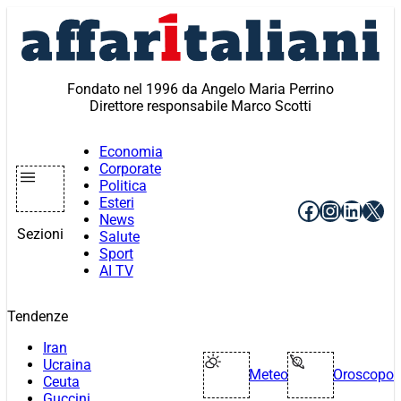
Vai
al
contenuto
Fondato nel 1996 da Angelo Maria Perrino
Direttore responsabile Marco Scotti
Economia
Corporate
Politica
Esteri
Facebook
Instagr
Linke
X
News
Sezioni
Salute
Sport
AI TV
Tendenze
Iran
Ucraina
Meteo
Oroscopo
Ceuta
Guccini