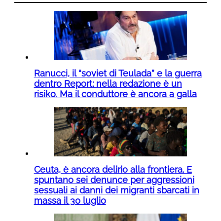
Ranucci, il “soviet di Teulada” e la guerra
dentro Report: nella redazione è un
risiko. Ma il conduttore è ancora a galla
Ceuta, è ancora delirio alla frontiera. E
spuntano sei denunce per aggressioni
sessuali ai danni dei migranti sbarcati in
massa il 30 luglio