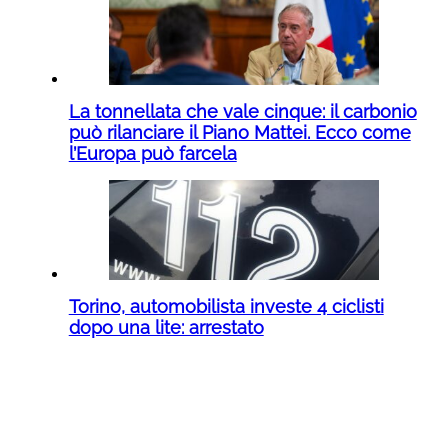
La tonnellata che vale cinque: il carbonio
può rilanciare il Piano Mattei. Ecco come
l’Europa può farcela
Torino, automobilista investe 4 ciclisti
dopo una lite: arrestato