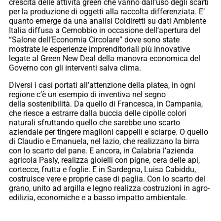
crescita delle attività green che vanno dall’uso degli scarti
per la produzione di oggetti alla raccolta differenziata. E’
quanto emerge da una analisi Coldiretti su dati Ambiente
Italia diffusa a Cernobbio in occasione dell’apertura del
“Salone dell’Economia Circolare” dove sono state
mostrate le esperienze imprenditoriali più innovative
legate al Green New Deal della manovra economica del
Governo con gli interventi salva clima.
Diversi i casi portati all’attenzione della platea, in ogni
regione c’è un esempio di inventiva nel segno
della sostenibilità. Da quello di Francesca, in Campania,
che riesce a estrarre dalla buccia delle cipolle colori
naturali sfruttando quello che sarebbe uno scarto
aziendale per tingere maglioni cappelli e sciarpe. O quello
di Claudio e Emanuela, nel lazio, che realizzano la birra
con lo scarto del pane. E ancora, in Calabria l’azienda
agricola Pasly, realizza gioielli con pigne, cera delle api,
cortecce, frutta e foglie. E in Sardegna, Luisa Cabiddu,
costruisce vere e proprie case di paglia. Con lo scarto del
grano, unito ad argilla e legno realizza costruzioni in agro-
edilizia, economiche e a basso impatto ambientale.