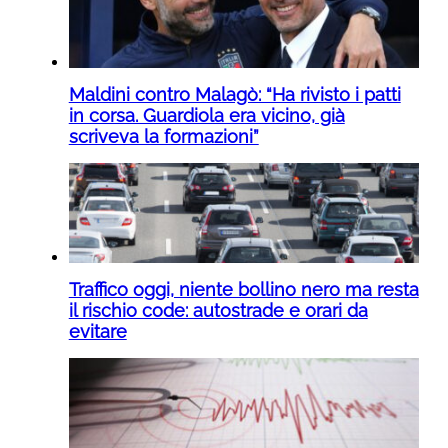
Maldini contro Malagò: “Ha rivisto i patti
in corsa. Guardiola era vicino, già
scriveva la formazioni”
Traffico oggi, niente bollino nero ma resta
il rischio code: autostrade e orari da
evitare