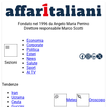
Vai
al
contenuto
Fondato nel 1996 da Angelo Maria Perrino
Direttore responsabile Marco Scotti
Economia
Corporate
Politica
Esteri
Facebook
Instagr
Linke
X
News
Sezioni
Salute
Sport
AI TV
Tendenze
Iran
Ucraina
Meteo
Oroscopo
Ceuta
Guccini