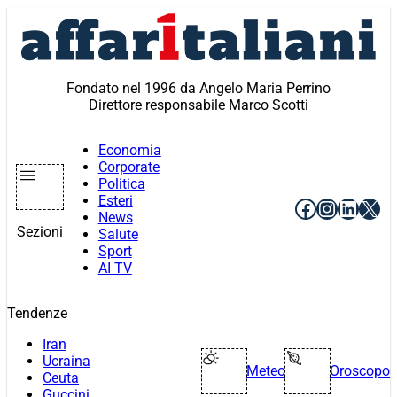
Vai
al
contenuto
Fondato nel 1996 da Angelo Maria Perrino
Direttore responsabile Marco Scotti
Economia
Corporate
Politica
Esteri
Facebook
Instagr
Linke
X
News
Sezioni
Salute
Sport
AI TV
Tendenze
Iran
Ucraina
Meteo
Oroscopo
Ceuta
Guccini