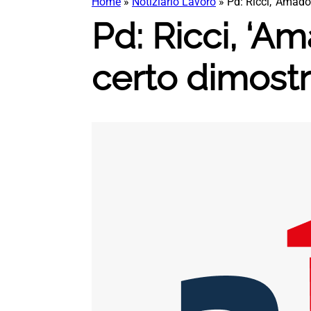
Home
»
Notiziario Lavoro
»
Pd: Ricci, ‘Amado
Pd: Ricci, ‘A
certo dimostr