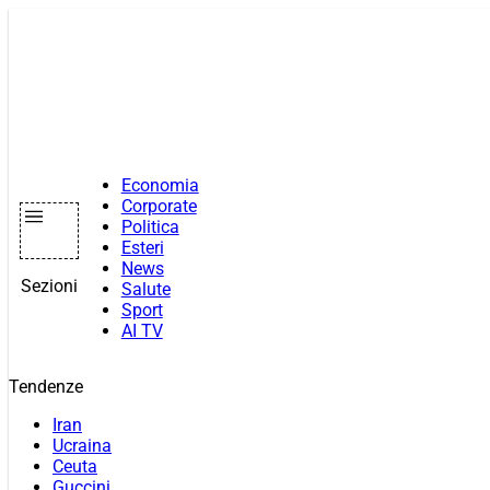
Vai
al
contenuto
Economia
Corporate
Politica
Esteri
News
Sezioni
Salute
Sport
AI TV
Tendenze
Iran
Ucraina
Ceuta
Guccini