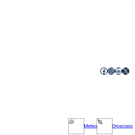
Facebook
Instagr
Linke
X
Meteo
Oroscopo