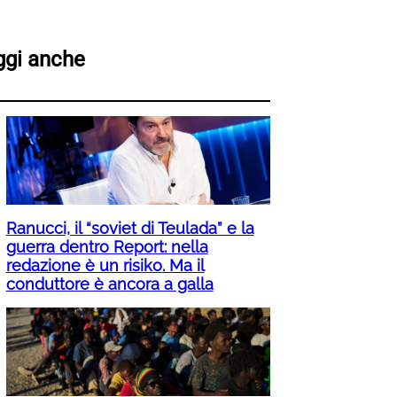
ggi anche
Ranucci, il “soviet di Teulada” e la
guerra dentro Report: nella
redazione è un risiko. Ma il
conduttore è ancora a galla