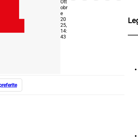
Ott
obr
e
20
Le
25,
14:
43
preferite