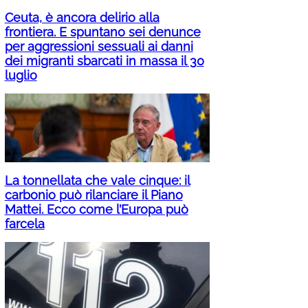
Ceuta, è ancora delirio alla
frontiera. E spuntano sei denunce
per aggressioni sessuali ai danni
dei migranti sbarcati in massa il 30
luglio
La tonnellata che vale cinque: il
carbonio può rilanciare il Piano
Mattei. Ecco come l’Europa può
farcela