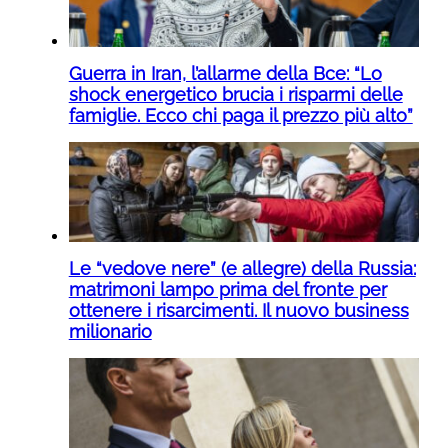
Guerra in Iran, l’allarme della Bce: “Lo
shock energetico brucia i risparmi delle
famiglie. Ecco chi paga il prezzo più alto”
Le “vedove nere” (e allegre) della Russia:
matrimoni lampo prima del fronte per
ottenere i risarcimenti. Il nuovo business
milionario