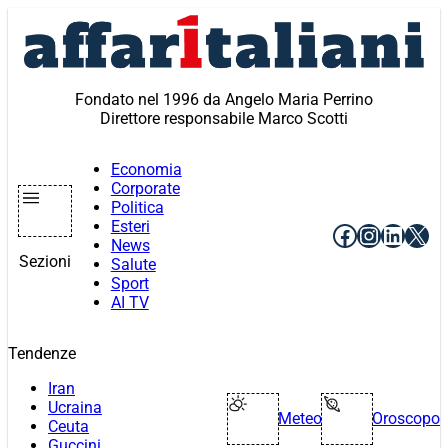
Vai
al
contenuto
Fondato nel 1996 da Angelo Maria Perrino
Direttore responsabile Marco Scotti
Economia
Corporate
Politica
Esteri
Facebook
Instagr
Linke
X
News
Sezioni
Salute
Sport
AI TV
Tendenze
Iran
Ucraina
Meteo
Oroscopo
Ceuta
Guccini