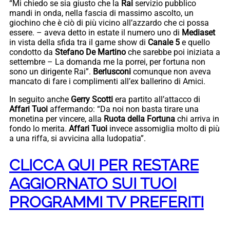
“Mi chiedo se sia giusto che la
Rai
servizio pubblico
mandi in onda, nella fascia di massimo ascolto, un
giochino che è ciò di più vicino all’azzardo che ci possa
essere. – aveva detto in estate il numero uno di
Mediaset
in vista della sfida tra il game show di
Canale 5
e quello
condotto da
Stefano De Martino
che sarebbe poi iniziata a
settembre – La domanda me la porrei, per fortuna non
sono un dirigente Rai”.
Berlusconi
comunque non aveva
mancato di fare i complimenti all’ex ballerino di Amici.
In seguito anche
Gerry Scotti
era partito all’attacco di
Affari Tuoi
affermando: “Da noi non basta tirare una
monetina per vincere, alla
Ruota della Fortuna
chi arriva in
fondo lo merita.
Affari Tuoi
invece assomiglia molto di più
a una riffa, si avvicina alla ludopatia”.
CLICCA QUI PER RESTARE
AGGIORNATO SUI TUOI
PROGRAMMI TV PREFERITI