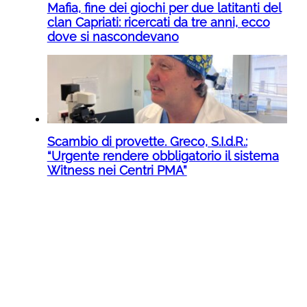
Mafia, fine dei giochi per due latitanti del
clan Capriati: ricercati da tre anni, ecco
dove si nascondevano
Scambio di provette. Greco, S.I.d.R.:
“Urgente rendere obbligatorio il sistema
Witness nei Centri PMA”