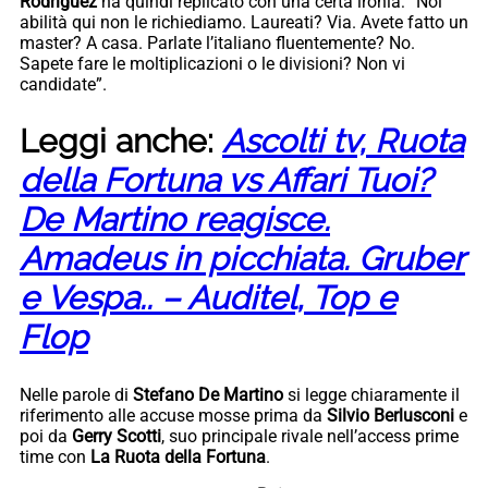
Rodriguez
ha quindi replicato con una certa ironia: “Noi
abilità qui non le richiediamo. Laureati? Via. Avete fatto un
master? A casa. Parlate l’italiano fluentemente? No.
Sapete fare le moltiplicazioni o le divisioni? Non vi
candidate”.
Leggi anche:
Ascolti tv, Ruota
della Fortuna vs Affari Tuoi?
De Martino reagisce.
Amadeus in picchiata. Gruber
e Vespa.. – Auditel, Top e
Flop
Nelle parole di
Stefano De Martino
si legge chiaramente il
riferimento alle accuse mosse prima da
Silvio Berlusconi
e
poi da
Gerry Scotti
, suo principale rivale nell’access prime
time con
La Ruota della Fortuna
.