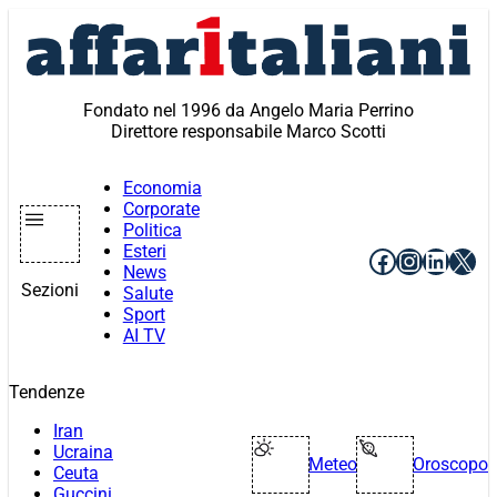
Vai
al
contenuto
Fondato nel 1996 da Angelo Maria Perrino
Direttore responsabile Marco Scotti
Economia
Corporate
Politica
Esteri
Facebook
Instagr
Linke
X
News
Sezioni
Salute
Sport
AI TV
Tendenze
Iran
Ucraina
Meteo
Oroscopo
Ceuta
Guccini