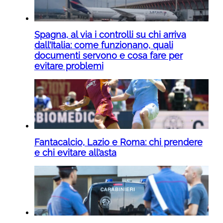
Spagna, al via i controlli su chi arriva
dall’Italia: come funzionano, quali
documenti servono e cosa fare per
evitare problemi
Fantacalcio, Lazio e Roma: chi prendere
e chi evitare all’asta