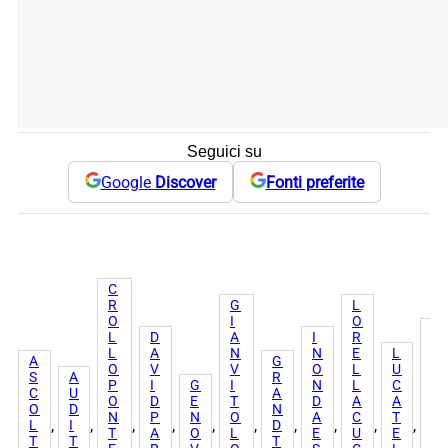
Seguici su
Google
Discover
Fonti preferite
C
R
G
L
O
I
O
M
L
D
A
I
R
A
L
A
N
N
E
L
A
G
T
O
V
V
O
L
U
S
A
R
T
P
I
G
I
N
L
C
C
U
A
E
O
D
E
T
D
A
A
O
D
N
O
N
P
N
O
A
C
T
, 
, 
, 
, 
, 
, 
, 
, 
, 
, 
L
I
D
S
T
A
O
L
E
U
E
T
T
T
A