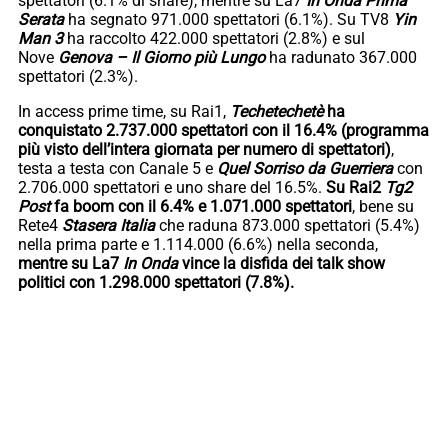
spettatori (6.1% di share), mentre su La7
In Onda Prima
Serata
ha segnato 971.000 spettatori (6.1%). Su TV8
Yin
Man 3
ha raccolto 422.000 spettatori (2.8%) e sul
Nove
Genova – Il Giorno più Lungo
ha radunato 367.000
spettatori (2.3%).
In access prime time, su Rai1,
Techetechetè
ha
conquistato 2.737.000 spettatori con il 16.4% (programma
più visto dell’intera giornata per numero di spettatori)
,
testa a testa con Canale 5 e
Quel Sorriso da Guerriera
con
2.706.000 spettatori e uno share del 16.5%.
Su Rai2
Tg2
Post
fa boom con il 6.4%
e 1.071.000 spettatori
, bene su
Rete4
Stasera Italia
che raduna 873.000 spettatori (5.4%)
nella prima parte e 1.114.000 (6.6%) nella seconda,
mentre su La7
In Onda
vince la disfida dei talk show
politici con 1.298.000 spettatori (7.8%).