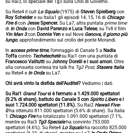
su Rai3, lo speciale del Tg3 sulla Crisi di Governo.
Su Rete4 il cult
Lo Squalo
(1975) di
Steven Spielberg
con
Roy Scheider
e su Italia1 gli episodi 14, 15, 16 di
Chicago
Fire 6
con
Jesse Spencer.
Su La7, altra puntata
prime time
di
In Onda
con
David Parenzo e Luca Telese
, su Tv8 il film
Yin Man 3
con
Donnie Yen
e sul Nove
Genova, il giorno più
lungo
, approfondimento sul crollo del ponte Morandi.
In
access prime time
, l’omnaggio di Canale 5 a
Nadia
Toffa
contro
Techetechetè
su Rai1 con una puntata di
Francesco Valitutti
su
Johnny Dorelli e i suoi amori.
Oltre
alla consueta contesa tra talk fra
Tg2 Post
,
Stasera Italia
su Rete4 e
In Onda
su La7.
Chi avrà vinto la disfida dell’Auditel?
Vediamo i dati.
Su Rai1
Grand Tour
si è fermato a 1.429.000 spettatori
(9.2% di share), battuto da Canale 5 con
Spirito Libero
e i
suoi 1.724.000 spettatori (11.8%).
Su Rai2
Hawaii Five-
0
ha ottenuto 811.000 spettatori (5.6% di share). Su Italia
1
Chicago Fire
ha totalizzato 1.091.000 spettatori (7.1%,
mentre su Rai3
Tg3 Speciale
ha convinto 753.000
spettatori (4.6%). Su Rete4
Lo Squalo
ha raccolto 825.000