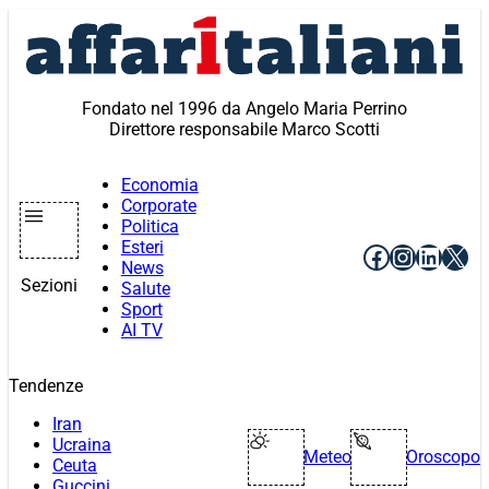
Vai
al
contenuto
Fondato nel 1996 da Angelo Maria Perrino
Direttore responsabile Marco Scotti
Economia
Corporate
Politica
Esteri
Facebook
Instagr
Linke
X
News
Sezioni
Salute
Sport
AI TV
Tendenze
Iran
Ucraina
Meteo
Oroscopo
Ceuta
Guccini