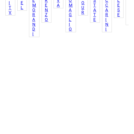
E
R
V
O
S
C
L
I
E
O
L
M
E
A
M
T
C
E
T
L
U
V
O
N
A
A
A
S
V
R
I
R
Z
G
T
R
E
N
A
O
L
E
I
I
N
I
N
D
O
I
I