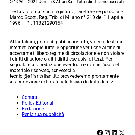
© 1996 – 2026 Uomini & Affari S.r.l. Tutti i diritti sono riservati
Testata giornalistica registrata, Direttore responsabile
Marco Scotti, Reg. Trib. di Milano n° 210 dell’11 aprile
1996 – P.I. 11321290154
Affaritaliani, prima di pubblicare foto, video o testi da
internet, compie tutte le opportune verifiche al fine di
accertarne il libero regime di circolazione e non violare
i diritti di autore o altri diritti esclusivi di terzi. Per
segnalare alla redazione eventuali errori nell’uso del
materiale riservato, scriveteci a
tecnici@affaritaliani.it.: provvederemo prontamente
alla rimozione del materiale lesivo di diritti di terzi.
Contatti
Policy Editoriali
Redazione
Per la tua pubblicità
Facebook
Instagram
LinkedIn
X