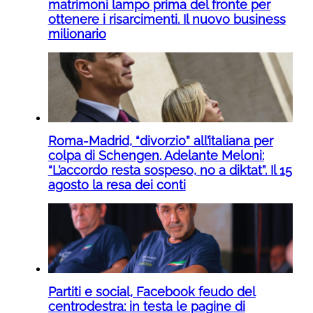
matrimoni lampo prima del fronte per
ottenere i risarcimenti. Il nuovo business
milionario
Roma-Madrid, “divorzio” all’italiana per
colpa di Schengen. Adelante Meloni:
“L’accordo resta sospeso, no a diktat”. Il 15
agosto la resa dei conti
Partiti e social, Facebook feudo del
centrodestra: in testa le pagine di