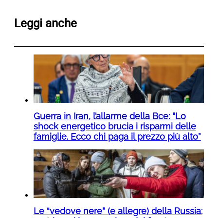
Leggi anche
Guerra in Iran, l’allarme della Bce: “Lo
shock energetico brucia i risparmi delle
famiglie. Ecco chi paga il prezzo più alto”
Le “vedove nere” (e allegre) della Russia: