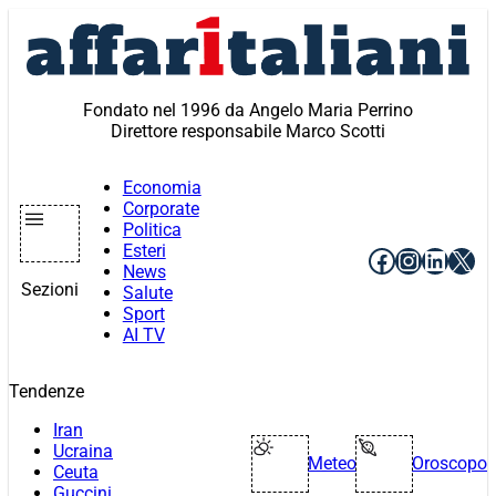
Vai
al
contenuto
Fondato nel 1996 da Angelo Maria Perrino
Direttore responsabile Marco Scotti
Economia
Corporate
Politica
Esteri
Facebook
Instagr
Linke
X
News
Sezioni
Salute
Sport
AI TV
Tendenze
Iran
Ucraina
Meteo
Oroscopo
Ceuta
Guccini