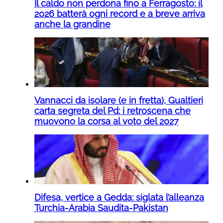
Il caldo non perdona fino a Ferragosto: il
2026 batterà ogni record e a breve arriva
anche la grandine
Vannacci da isolare (e in fretta), Gualtieri
carta segreta del Pd: i retroscena che
muovono la corsa al voto del 2027
Difesa, vertice a Gedda: siglata l’alleanza
Turchia-Arabia Saudita-Pakistan