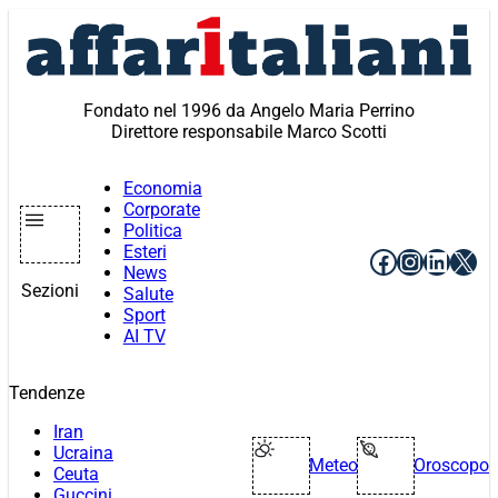
Vai
al
contenuto
Fondato nel 1996 da Angelo Maria Perrino
Direttore responsabile Marco Scotti
Economia
Corporate
Politica
Esteri
Facebook
Instagr
Linke
X
News
Sezioni
Salute
Sport
AI TV
Tendenze
Iran
Ucraina
Meteo
Oroscopo
Ceuta
Guccini