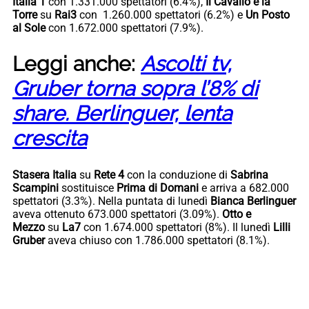
Italia 1
con 1.331.000 spettatori (6.4%),
Il Cavallo e la
Torre
su
Rai3
con 1.260.000 spettatori (6.2%) e
Un Posto
al Sole
con 1.672.000 spettatori (7.9%).
Leggi anche:
Ascolti tv,
Gruber torna sopra l’8% di
share. Berlinguer, lenta
crescita
Stasera Italia
su
Rete 4
con la conduzione di
Sabrina
Scampini
sostituisce
Prima di Domani
e arriva a 682.000
spettatori (3.3%). Nella puntata di lunedì
Bianca Berlinguer
aveva ottenuto 673.000 spettatori (3.09%).
Otto e
Mezzo
su
La7
con 1.674.000 spettatori (8%). Il lunedì
Lilli
Gruber
aveva chiuso con 1.786.000 spettatori (8.1%).