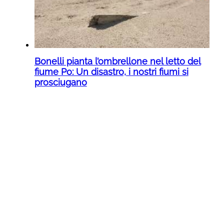
Bonelli pianta l’ombrellone nel letto del
fiume Po: Un disastro, i nostri fiumi si
prosciugano