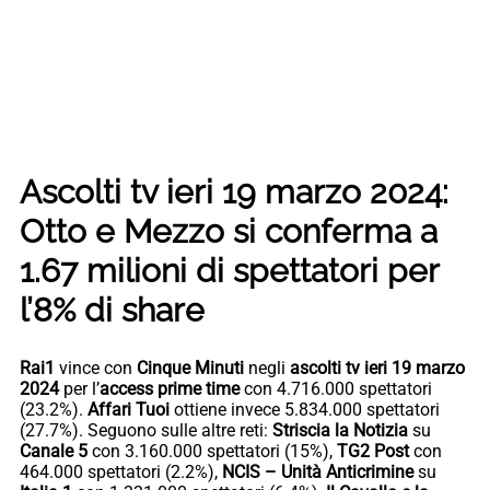
Ascolti tv ieri 19 marzo 2024:
Otto e Mezzo si conferma a
1.67 milioni di spettatori per
l’8% di share
Rai1
vince con
Cinque Minuti
negli
ascolti tv ieri 19 marzo
2024
per l’
access prime time
con
4.716.000 spettatori
(23.2%).
Affari Tuoi
ottiene invece 5.834.000 spettatori
(27.7%). Seguono sulle altre reti:
Striscia la Notizia
su
Canale 5
con 3.160.000 spettatori (15%),
TG2 Post
con
464.000 spettatori (2.2%),
NCIS – Unità Anticrimine
su