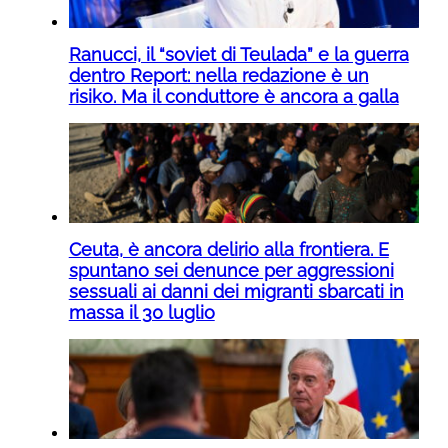
Ranucci, il “soviet di Teulada” e la guerra
dentro Report: nella redazione è un
risiko. Ma il conduttore è ancora a galla
Ceuta, è ancora delirio alla frontiera. E
spuntano sei denunce per aggressioni
sessuali ai danni dei migranti sbarcati in
massa il 30 luglio