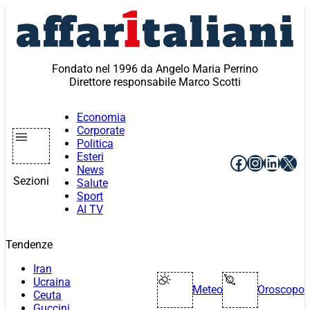
Vai
al
contenuto
Fondato nel 1996 da Angelo Maria Perrino
Direttore responsabile Marco Scotti
Economia
Corporate
Politica
Esteri
Facebook
Instagr
Linke
X
News
Sezioni
Salute
Sport
AI TV
Tendenze
Iran
Ucraina
Meteo
Oroscopo
Ceuta
Guccini