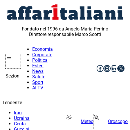
Vai
al
contenuto
Fondato nel 1996 da Angelo Maria Perrino
Direttore responsabile Marco Scotti
Economia
Corporate
Politica
Esteri
Facebook
Instagr
Linke
X
News
Sezioni
Salute
Sport
AI TV
Tendenze
Iran
Ucraina
Meteo
Oroscopo
Ceuta
Guccini