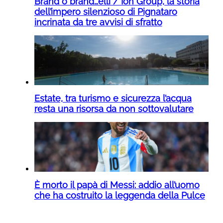
Brand o brand…elli / Ion Group, la storia
dell’impero silenzioso di Pignataro
incrinata da tre avvisi di sfratto
Estate, tra turismo e sicurezza l’acqua
resta una risorsa da non sottovalutare
È morto il papà di Messi: addio all’uomo
che ha costruito la leggenda della Pulce