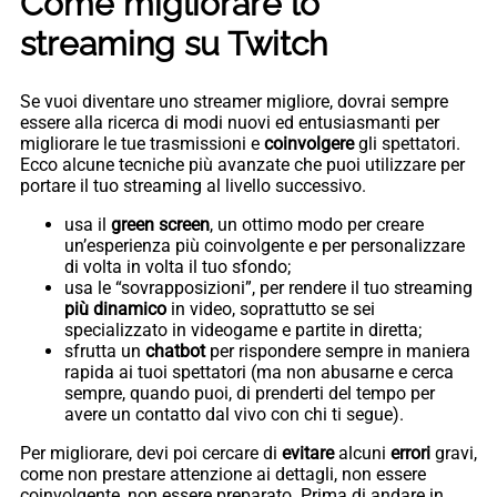
Come migliorare lo
streaming su Twitch
Se vuoi diventare uno streamer migliore, dovrai sempre
essere alla ricerca di modi nuovi ed entusiasmanti per
migliorare le tue trasmissioni e
coinvolgere
gli spettatori.
Ecco alcune tecniche più avanzate che puoi utilizzare per
portare il tuo streaming al livello successivo.
usa il
green screen
, un ottimo modo per creare
un’esperienza più coinvolgente e per personalizzare
di volta in volta il tuo sfondo;
usa le “sovrapposizioni”, per rendere il tuo streaming
più dinamico
in video, soprattutto se sei
specializzato in videogame e partite in diretta;
sfrutta un
chatbot
per rispondere sempre in maniera
rapida ai tuoi spettatori (ma non abusarne e cerca
sempre, quando puoi, di prenderti del tempo per
avere un contatto dal vivo con chi ti segue).
Per migliorare, devi poi cercare di
evitare
alcuni
errori
gravi,
come non prestare attenzione ai dettagli, non essere
coinvolgente, non essere preparato. Prima di andare in