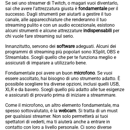
Se sei uno streamer di Twitch, o magari vuoi diventarlo,
sai che avere l’attrezzatura giusta è
fondamentale
per il
successo. Dagli strumenti per aiutarti a gestire il tuo
canale, alle apparecchiature che renderanno il tuo
streaming pulito e con un audio eccezionale, esistono
alcuni strumenti e alcune attrezzature
indispensabili
per
chi vuole fare streaming sul serio.
Innanzitutto, servono dei
software
adeguati. Alcuni dei
programmi di streaming più popolari sono XSplit, OBS e
Streamlabs. Scegli quello che per te funziona meglio e
assicurati di imparare a utilizzarlo bene.
Fondamentale poi avere un buon
microfono
. Se vuoi
essere ascoltato, hai bisogno di uno strumento adatto. È
possibile scegliere tra diverse opzioni, inclusi quelli USB,
XLR e da bavero. Scegli quello più adatto alle tue esigenze
e assicurati di provarlo prima di iniziare a streammare.
Come il microfono, un altro elemento fondamentale, ma
spesso sottovalutato, è la
webcam
. Si tratta di un must
per qualsiasi streamer. Non solo permetterà ai tuoi
spettatori di vederti, ma ti aiuterà anche a entrare in
contatto con loro a livello personale. Ci sono diverse