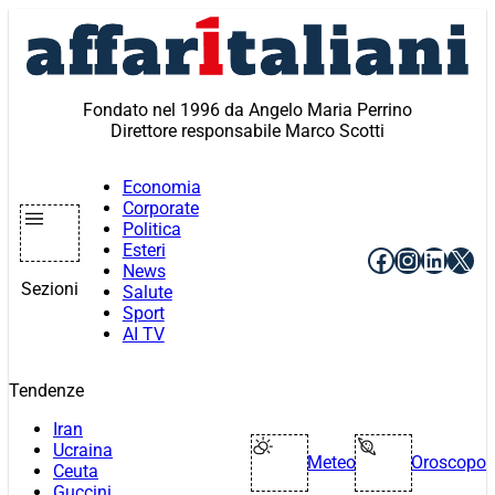
Vai
al
contenuto
Fondato nel 1996 da Angelo Maria Perrino
Direttore responsabile Marco Scotti
Economia
Corporate
Politica
Esteri
Facebook
Instagr
Linke
X
News
Sezioni
Salute
Sport
AI TV
Tendenze
Iran
Ucraina
Meteo
Oroscopo
Ceuta
Guccini