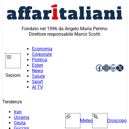
Vai
al
contenuto
Fondato nel 1996 da Angelo Maria Perrino
Direttore responsabile Marco Scotti
Economia
Corporate
Politica
Esteri
Facebook
Instagr
Linke
X
News
Sezioni
Salute
Sport
AI TV
Tendenze
Iran
Ucraina
Meteo
Oroscopo
Ceuta
Guccini