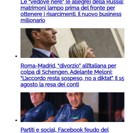
Le “vedove nere” (e allegre) della Russia:
matrimoni lampo prima del fronte per
ottenere i risarcimenti. Il nuovo business
milionario
Roma-Madrid, “divorzio” all’italiana per
colpa di Schengen. Adelante Meloni:
“L’accordo resta sospeso, no a diktat”. Il 15
agosto la resa dei conti
Partiti e social, Facebook feudo del