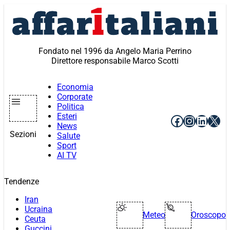
Vai
al
contenuto
Fondato nel 1996 da Angelo Maria Perrino
Direttore responsabile Marco Scotti
Economia
Corporate
Politica
Esteri
Facebook
Instagr
Linke
X
News
Sezioni
Salute
Sport
AI TV
Tendenze
Iran
Ucraina
Meteo
Oroscopo
Ceuta
Guccini