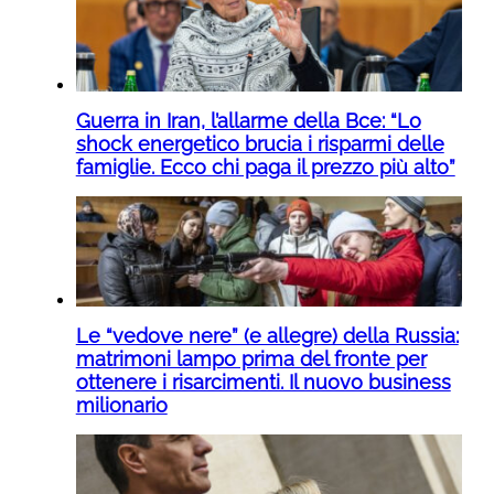
Guerra in Iran, l’allarme della Bce: “Lo
shock energetico brucia i risparmi delle
famiglie. Ecco chi paga il prezzo più alto”
Le “vedove nere” (e allegre) della Russia:
matrimoni lampo prima del fronte per
ottenere i risarcimenti. Il nuovo business
milionario