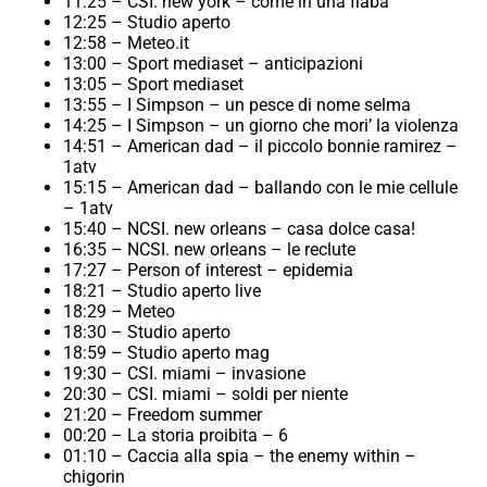
11:25 – CSI. new york – come in una fiaba
12:25 – Studio aperto
12:58 – Meteo.it
13:00 – Sport mediaset – anticipazioni
13:05 – Sport mediaset
13:55 – I Simpson – un pesce di nome selma
14:25 – I Simpson – un giorno che mori’ la violenza
14:51 – American dad – il piccolo bonnie ramirez –
1atv
15:15 – American dad – ballando con le mie cellule
– 1atv
15:40 – NCSI. new orleans – casa dolce casa!
16:35 – NCSI. new orleans – le reclute
17:27 – Person of interest – epidemia
18:21 – Studio aperto live
18:29 – Meteo
18:30 – Studio aperto
18:59 – Studio aperto mag
19:30 – CSI. miami – invasione
20:30 – CSI. miami – soldi per niente
21:20 – Freedom summer
00:20 – La storia proibita – 6
01:10 – Caccia alla spia – the enemy within –
chigorin