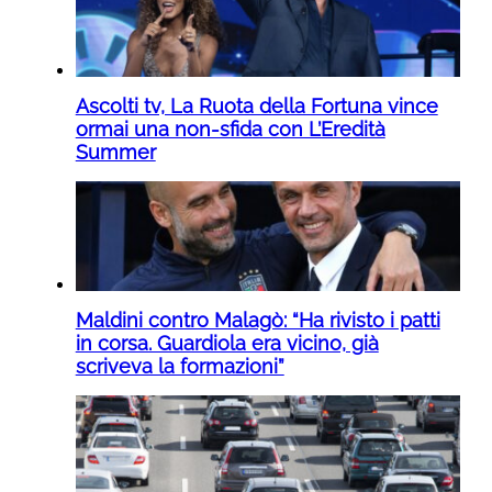
Ascolti tv, La Ruota della Fortuna vince
ormai una non-sfida con L’Eredità
Summer
Maldini contro Malagò: “Ha rivisto i patti
in corsa. Guardiola era vicino, già
scriveva la formazioni”