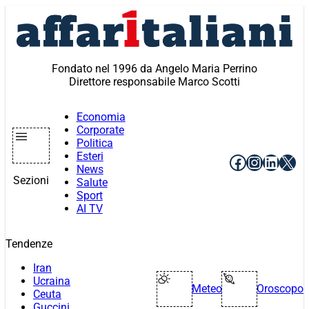
Vai
al
contenuto
Fondato nel 1996 da Angelo Maria Perrino
Direttore responsabile Marco Scotti
Economia
Corporate
Politica
Esteri
Facebook
Instagr
Linke
X
News
Sezioni
Salute
Sport
AI TV
Tendenze
Iran
Ucraina
Meteo
Oroscopo
Ceuta
Guccini