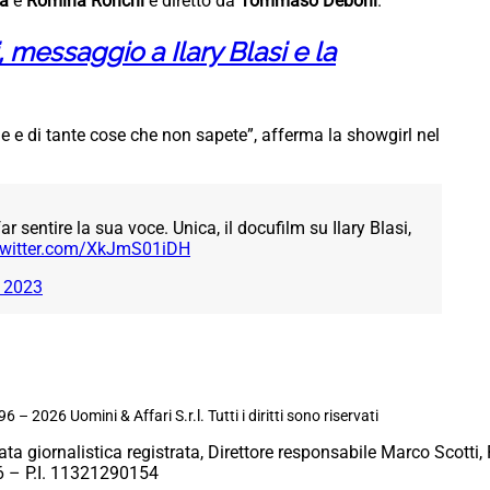
ra
e
Romina Ronchi
e diretto da
Tommaso Deboni
.
, messaggio a Ilary Blasi e la
me e di tante cose che non sapete”, afferma la showgirl nel
ar sentire la sua voce. Unica, il docufilm su Ilary Blasi,
.twitter.com/XkJmS01iDH
 2023
6 – 2026 Uomini & Affari S.r.l. Tutti i diritti sono riservati
ata giornalistica registrata, Direttore responsabile Marco Scotti, 
 – P.I. 11321290154