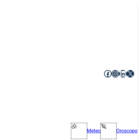
Facebook
Instagr
Linke
X
Meteo
Oroscopo