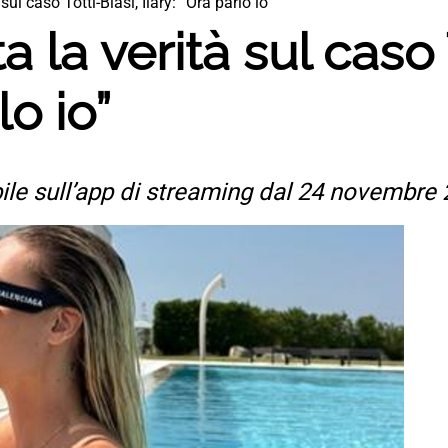
 sul caso Totti-Blasi, Ilary: “Ora parlo io”
a la verità sul caso 
lo io”
ile sull’app di streaming dal 24 novembre