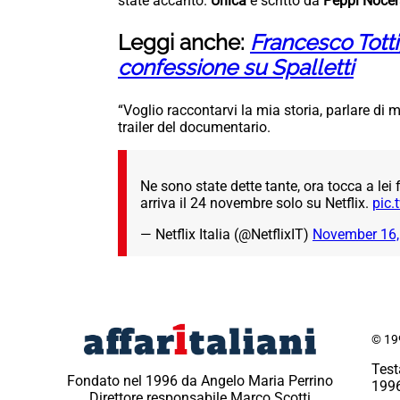
state accanto.
Unica
è scritto da
Peppi Noce
Leggi anche:
Francesco Totti
confessione su Spalletti
“Voglio raccontarvi la mia storia, parlare di 
trailer del documentario.
Ne sono state dette tante, ora tocca a lei f
arriva il 24 novembre solo su Netflix.
pic
— Netflix Italia (@NetflixIT)
November 16,
© 199
Test
Fondato nel 1996 da Angelo Maria Perrino
1996
Direttore responsabile Marco Scotti