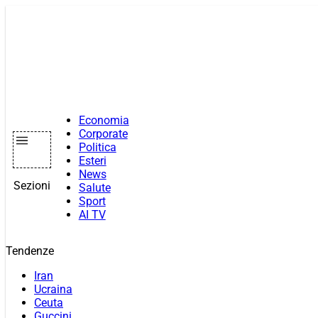
Vai
al
contenuto
Economia
Corporate
Politica
Esteri
News
Sezioni
Salute
Sport
AI TV
Tendenze
Iran
Ucraina
Ceuta
Guccini