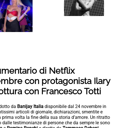
mentario di Netflix
embre con protagonista Ilary
rottura con Francesco Totti
odotto da
Banijay Italia
disponibile dal 24 novembre in
antissimi articoli di giornale, dichiarazioni, smentite e
 prima volta la fine della sua storia d’amore. Un ritratto
ito dalle testimonianze di persone che da sempre le sono