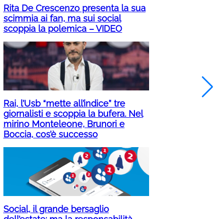
Rita De Crescenzo presenta la sua
scimmia ai fan, ma sui social
scoppia la polemica – VIDEO
Rai, l’Usb “mette all’indice” tre
giornalisti e scoppia la bufera. Nel
mirino Monteleone, Brunori e
Boccia, cos’è successo
Social, il grande bersaglio