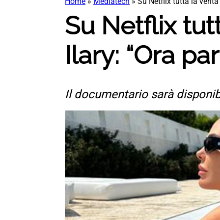
Home
»
Mediatech
»
Su Netflix tutta la verità
Su Netflix tutt
Ilary: “Ora par
Il documentario sarà disponib