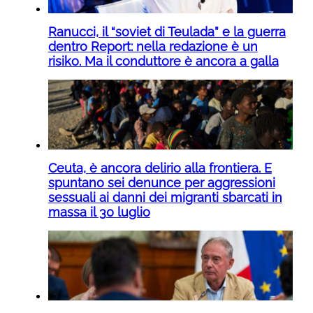
Ranucci, il “soviet di Teulada” e la guerra
dentro Report: nella redazione è un
risiko. Ma il conduttore è ancora a galla
Ceuta, è ancora delirio alla frontiera. E
spuntano sei denunce per aggressioni
sessuali ai danni dei migranti sbarcati in
massa il 30 luglio