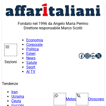
Vai
al
contenuto
Fondato nel 1996 da Angelo Maria Perrino
Direttore responsabile Marco Scotti
Economia
Corporate
Politica
Esteri
Facebook
Instagr
Linke
X
News
Sezioni
Salute
Sport
AI TV
Tendenze
Iran
Ucraina
Meteo
Oroscopo
Ceuta
Guccini