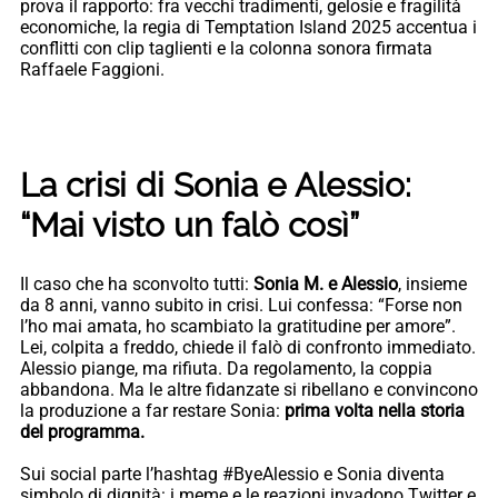
prova il rapporto: fra vecchi tradimenti, gelosie e fragilità
economiche, la regia di Temptation Island 2025 accentua i
conflitti con clip taglienti e la colonna sonora firmata
Raffaele Faggioni.
La crisi di Sonia e Alessio:
“Mai visto un falò così”
Il caso che ha sconvolto tutti:
Sonia M. e Alessio
, insieme
da 8 anni, vanno subito in crisi. Lui confessa: “Forse non
l’ho mai amata, ho scambiato la gratitudine per amore”.
Lei, colpita a freddo, chiede il falò di confronto immediato.
Alessio piange, ma rifiuta. Da regolamento, la coppia
abbandona. Ma le altre fidanzate si ribellano e convincono
la produzione a far restare Sonia:
prima volta nella storia
del programma.
Sui social parte l’hashtag #ByeAlessio e Sonia diventa
simbolo di dignità: i meme e le reazioni invadono Twitter e