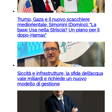
Trump, Gaza e il nuovo scacchiere
mediorientale. Simonini (Domino): “La
base Usa nella Striscia? Un piano per il
dopo-Hamas”
Siccità e infrastrutture, la sfida dell’acqua
vale miliardi e richiede un nuovo
modello di gestione