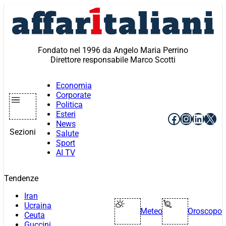
Vai
al
contenuto
Fondato nel 1996 da Angelo Maria Perrino
Direttore responsabile Marco Scotti
Economia
Corporate
Politica
Esteri
Facebook
Instagr
Linke
X
News
Sezioni
Salute
Sport
AI TV
Tendenze
Iran
Ucraina
Meteo
Oroscopo
Ceuta
Guccini