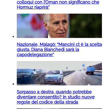
colloqui con l’Oman non significano che
Hormuz riaprirà”
Nazionale, Malagò: “Mancini ct è la scelta
giusta. Diana Bianchedi sarà la
capodelegazione”
Sorpasso a destra, quando potrebbe
diventare consentito? In studio nuove
regole del codice della strada