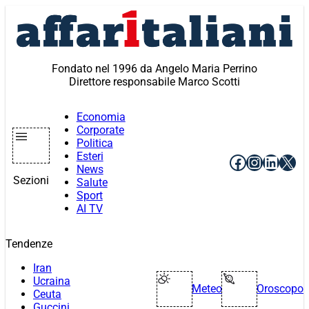
Vai
al
contenuto
Fondato nel 1996 da Angelo Maria Perrino
Direttore responsabile Marco Scotti
Economia
Corporate
Politica
Esteri
Facebook
Instagr
Linke
X
News
Sezioni
Salute
Sport
AI TV
Tendenze
Iran
Ucraina
Meteo
Oroscopo
Ceuta
Guccini