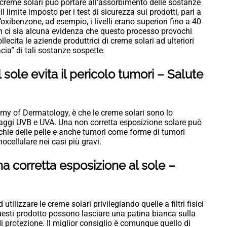
 creme solari può portare all’assorbimento delle sostanze
l limite imposto per i test di sicurezza sui prodotti, pari a
xibenzone, ad esempio, i livelli erano superiori fino a 40
on ci sia alcuna evidenza che questo processo provochi
lecita le aziende produttrici di creme solari ad ulteriori
cia” di tali sostanze sospette.
 sole evita il pericolo tumori – Salute
emy of Dermatology, è che le creme solari sono lo
 raggi UVB e UVA. Una non corretta esposizione solare può
acchie delle pelle e anche tumori come forme di tumori
llulare nei casi più gravi.
na corretta esposizione al sole –
utilizzare le creme solari privilegiando quelle a filtri fisici
uesti prodotto possono lasciare una patina bianca sulla
di protezione. Il miglior consiglio è comunque quello di