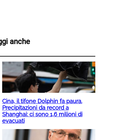
ggi anche
Cina, il tifone Dolphin fa paura.
Precipitazioni da record a
Shanghai: ci sono 1,6 milioni di
evacuati