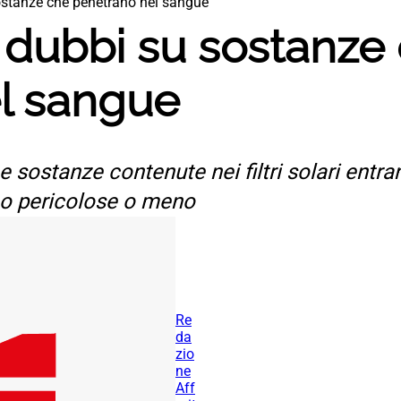
ostanze che penetrano nel sangue
 dubbi su sostanze
l sangue
 sostanze contenute nei filtri solari entra
no pericolose o meno
Re
da
zio
ne
Aff