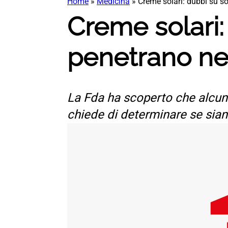
Home
»
Medicina
»
Creme solari: dubbi su s
Creme solari:
penetrano ne
La Fda ha scoperto che alcune
chiede di determinare se sia