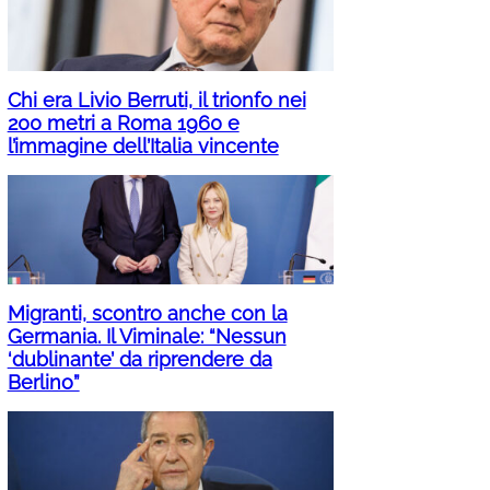
Chi era Livio Berruti, il trionfo nei
200 metri a Roma 1960 e
l’immagine dell’Italia vincente
Migranti, scontro anche con la
Germania. Il Viminale: “Nessun
‘dublinante’ da riprendere da
Berlino”