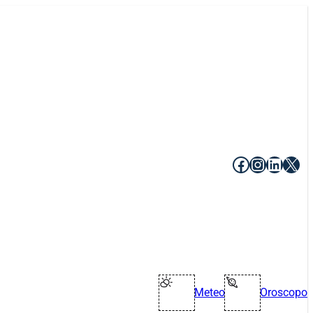
Facebook
Instagr
Linke
X
Meteo
Oroscopo