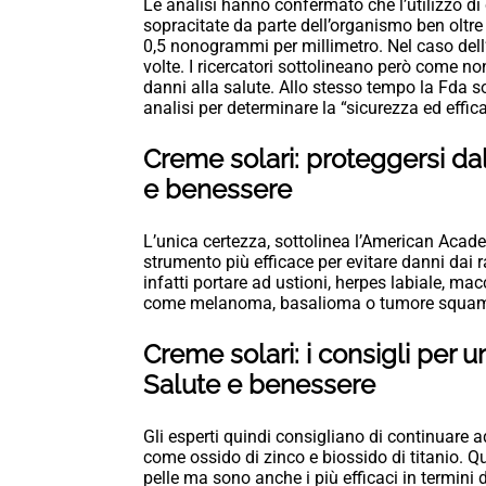
Le analisi hanno confermato che l’utilizzo di
sopracitate da parte dell’organismo ben oltre i
0,5 nonogrammi per millimetro. Nel caso dell’o
volte. I ricercatori sottolineano però come n
danni alla salute. Allo stesso tempo la Fda sol
analisi per determinare la “sicurezza ed effica
Creme solari: proteggersi dal
e benessere
L’unica certezza, sottolinea l’American Acad
strumento più efficace per evitare danni dai
infatti portare ad ustioni, herpes labiale, m
come melanoma, basalioma o tumore squamoce
Creme solari: i consigli per u
Salute e benessere
Gli esperti quindi consigliano di continuare ad 
come ossido di zinco e biossido di titanio. Q
pelle ma sono anche i più efficaci in termini 