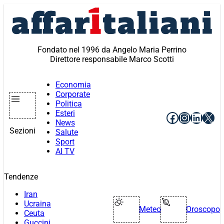
Vai
al
contenuto
Fondato nel 1996 da Angelo Maria Perrino
Direttore responsabile Marco Scotti
Economia
Corporate
Politica
Esteri
Facebook
Instagr
Linke
X
News
Sezioni
Salute
Sport
AI TV
Tendenze
Iran
Ucraina
Meteo
Oroscopo
Ceuta
Guccini