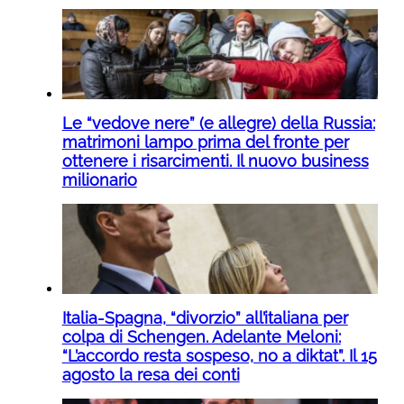
Le “vedove nere” (e allegre) della Russia:
matrimoni lampo prima del fronte per
ottenere i risarcimenti. Il nuovo business
milionario
Italia-Spagna, “divorzio” all’italiana per
colpa di Schengen. Adelante Meloni:
“L’accordo resta sospeso, no a diktat”. Il 15
agosto la resa dei conti