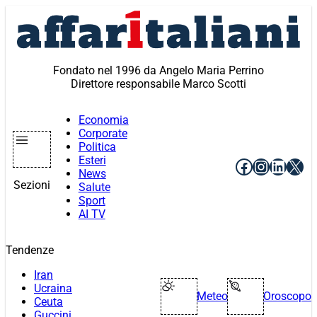
Vai
al
contenuto
Fondato nel 1996 da Angelo Maria Perrino
Direttore responsabile Marco Scotti
Economia
Corporate
Politica
Esteri
Facebook
Instagr
Linke
X
News
Sezioni
Salute
Sport
AI TV
Tendenze
Iran
Ucraina
Meteo
Oroscopo
Ceuta
Guccini