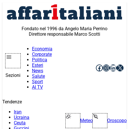
Vai
al
contenuto
Fondato nel 1996 da Angelo Maria Perrino
Direttore responsabile Marco Scotti
Economia
Corporate
Politica
Esteri
Facebook
Instagr
Linke
X
News
Sezioni
Salute
Sport
AI TV
Tendenze
Iran
Ucraina
Meteo
Oroscopo
Ceuta
Guccini