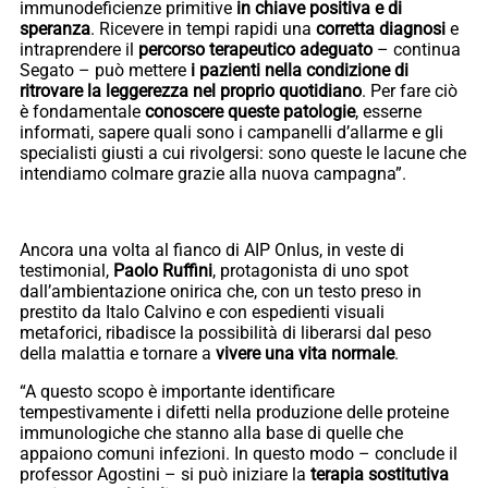
immunodeficienze primitive
in chiave positiva e di
speranza
. Ricevere in tempi rapidi una
corretta diagnosi
e
intraprendere il
percorso terapeutico adeguato
– continua
Segato – può mettere
i pazienti nella condizione di
ritrovare la leggerezza nel proprio quotidiano
. Per fare ciò
è fondamentale
conoscere queste patologie
, esserne
informati, sapere quali sono i campanelli d’allarme e gli
specialisti giusti a cui rivolgersi: sono queste le lacune che
intendiamo colmare grazie alla nuova campagna”.
Ancora una volta al fianco di AIP Onlus, in veste di
testimonial,
Paolo Ruffini
, protagonista di uno spot
dall’ambientazione onirica che, con un testo preso in
prestito da Italo Calvino e con espedienti visuali
metaforici, ribadisce la possibilità di liberarsi dal peso
della malattia e tornare a
vivere una vita normale
.
“A questo scopo è importante identificare
tempestivamente i difetti nella produzione delle proteine
immunologiche che stanno alla base di quelle che
appaiono comuni infezioni. In questo modo – conclude il
professor Agostini – si può iniziare la
terapia sostitutiva