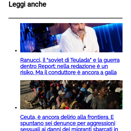
Leggi anche
Ranucci, il “soviet di Teulada” e la guerra
dentro Report: nella redazione è un
risiko. Ma il conduttore è ancora a galla
Ceuta, è ancora delirio alla frontiera. E
spuntano sei denunce per aggressioni
sessuali ai danni dei migranti sbarcati in