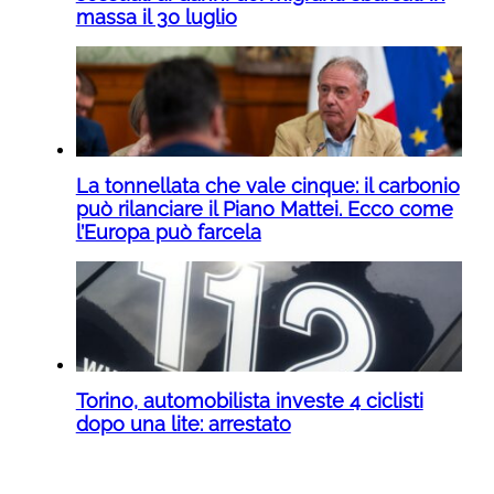
massa il 30 luglio
La tonnellata che vale cinque: il carbonio
può rilanciare il Piano Mattei. Ecco come
l’Europa può farcela
Torino, automobilista investe 4 ciclisti
dopo una lite: arrestato