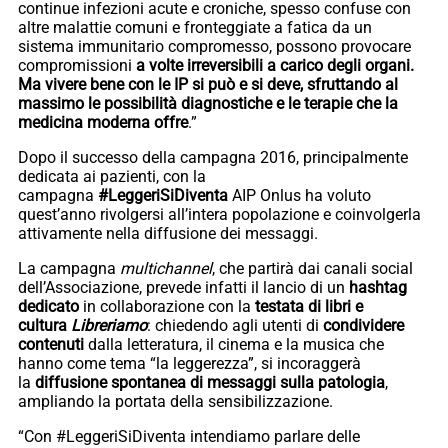
continue infezioni acute e croniche, spesso confuse con
altre malattie comuni e fronteggiate a fatica da un
sistema immunitario compromesso, possono provocare
compromissioni
a volte irreversibili a carico degli organi.
Ma vivere bene con le IP si può e si deve, sfruttando al
massimo le possibilità diagnostiche e le terapie che la
medicina moderna offre
.”
Dopo il successo della campagna 2016, principalmente
dedicata ai pazienti, con la
campagna
#LeggeriSiDiventa
AIP Onlus ha voluto
quest’anno rivolgersi all’intera popolazione e coinvolgerla
attivamente nella diffusione dei messaggi.
La campagna
multichannel
, che partirà dai canali social
dell’Associazione, prevede infatti il lancio di un
hashtag
dedicato
in collaborazione con la
testata di libri e
cultura
Libreriamo
: chiedendo agli utenti di
condividere
contenuti
dalla letteratura, il cinema e la musica che
hanno come tema “la leggerezza”, si incoraggerà
la
diffusione spontanea di messaggi sulla patologia
,
ampliando la portata della sensibilizzazione.
“Con #LeggeriSiDiventa intendiamo parlare delle