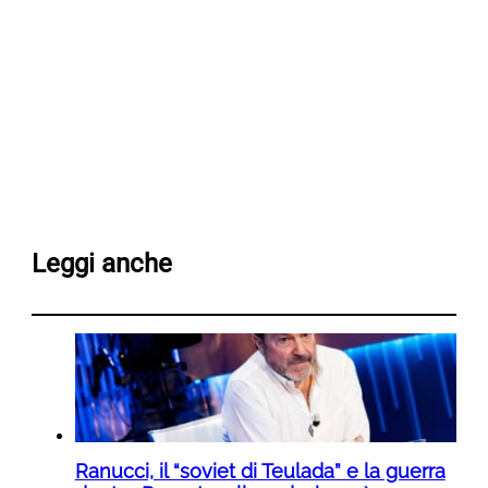
Leggi anche
Ranucci, il “soviet di Teulada” e la guerra