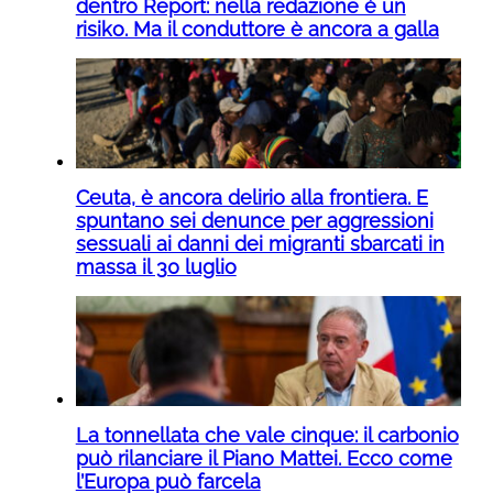
dentro Report: nella redazione è un
risiko. Ma il conduttore è ancora a galla
Ceuta, è ancora delirio alla frontiera. E
spuntano sei denunce per aggressioni
sessuali ai danni dei migranti sbarcati in
massa il 30 luglio
La tonnellata che vale cinque: il carbonio
può rilanciare il Piano Mattei. Ecco come
l’Europa può farcela