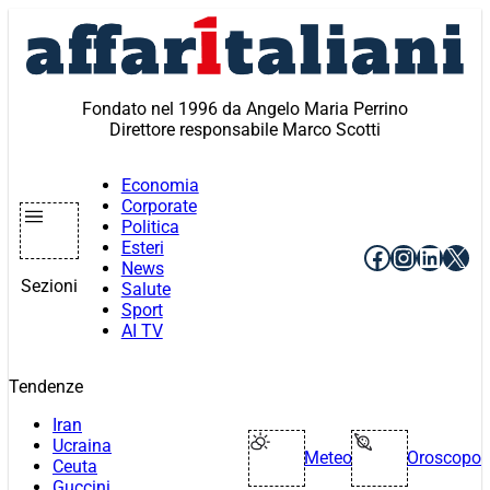
Vai
al
contenuto
Fondato nel 1996 da Angelo Maria Perrino
Direttore responsabile Marco Scotti
Economia
Corporate
Politica
Esteri
Facebook
Instagr
Linke
X
News
Sezioni
Salute
Sport
AI TV
Tendenze
Iran
Ucraina
Meteo
Oroscopo
Ceuta
Guccini