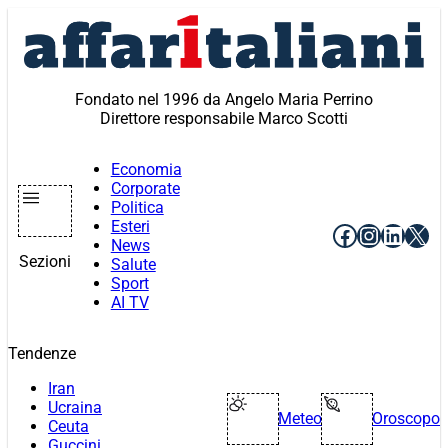
Vai
al
contenuto
Fondato nel 1996 da Angelo Maria Perrino
Direttore responsabile Marco Scotti
Economia
Corporate
Politica
Esteri
Facebook
Instagr
Linke
X
News
Sezioni
Salute
Sport
AI TV
Tendenze
Iran
Ucraina
Meteo
Oroscopo
Ceuta
Guccini