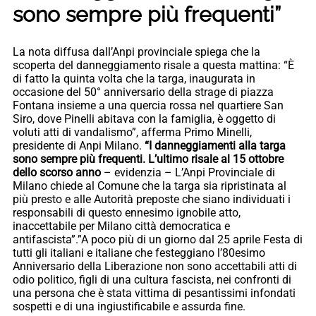
sono sempre più frequenti”
La nota diffusa dall’Anpi provinciale spiega che la
scoperta del danneggiamento risale a questa mattina: “È
di fatto la quinta volta che la targa, inaugurata in
occasione del 50° anniversario della strage di piazza
Fontana insieme a una quercia rossa nel quartiere San
Siro, dove Pinelli abitava con la famiglia, è oggetto di
voluti atti di vandalismo”, afferma Primo Minelli,
presidente di Anpi Milano.
“I danneggiamenti alla targa
sono sempre più frequenti. L’ultimo risale al 15 ottobre
dello scorso anno
– evidenzia – L’Anpi Provinciale di
Milano chiede al Comune che la targa sia ripristinata al
più presto e alle Autorità preposte che siano individuati i
responsabili di questo ennesimo ignobile atto,
inaccettabile per Milano città democratica e
antifascista”.”A poco più di un giorno dal 25 aprile Festa di
tutti gli italiani e italiane che festeggiano l’80esimo
Anniversario della Liberazione non sono accettabili atti di
odio politico, figli di una cultura fascista, nei confronti di
una persona che è stata vittima di pesantissimi infondati
sospetti e di una ingiustificabile e assurda fine.