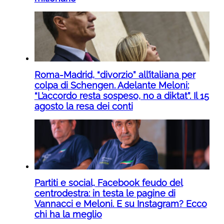
Roma-Madrid, “divorzio” all’italiana per
colpa di Schengen. Adelante Meloni:
“L’accordo resta sospeso, no a diktat”. Il 15
agosto la resa dei conti
Partiti e social, Facebook feudo del
centrodestra: in testa le pagine di
Vannacci e Meloni. E su Instagram? Ecco
chi ha la meglio