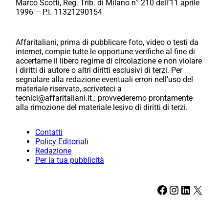
Marco Scotti, Reg. Trib. di Milano n° 210 dell’11 aprile
1996 – P.I. 11321290154
Affaritaliani, prima di pubblicare foto, video o testi da
internet, compie tutte le opportune verifiche al fine di
accertarne il libero regime di circolazione e non violare
i diritti di autore o altri diritti esclusivi di terzi. Per
segnalare alla redazione eventuali errori nell’uso del
materiale riservato, scriveteci a
tecnici@affaritaliani.it.: provvederemo prontamente
alla rimozione del materiale lesivo di diritti di terzi.
Contatti
Policy Editoriali
Redazione
Per la tua pubblicità
Facebook
Instagram
LinkedIn
X