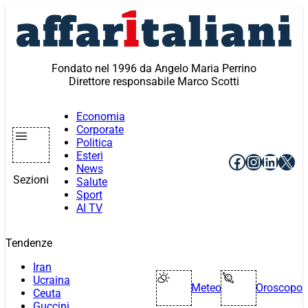
Vai
al
contenuto
Fondato nel 1996 da Angelo Maria Perrino
Direttore responsabile Marco Scotti
Economia
Corporate
Politica
Esteri
Facebook
Instagr
Linke
X
News
Sezioni
Salute
Sport
AI TV
Tendenze
Iran
Ucraina
Meteo
Oroscopo
Ceuta
Guccini