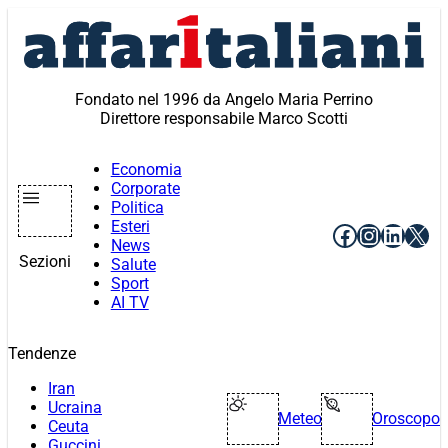
Vai
al
contenuto
Fondato nel 1996 da Angelo Maria Perrino
Direttore responsabile Marco Scotti
Economia
Corporate
Politica
Esteri
Facebook
Instagr
Linke
X
News
Sezioni
Salute
Sport
AI TV
Tendenze
Iran
Ucraina
Meteo
Oroscopo
Ceuta
Guccini