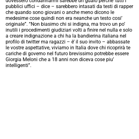
dovessero condannarmi sarebbe un guaio perche’ tutti i
pubblici uffici – dice – sarebbero intasati da testi di rapper
che quando sono giovani o anche meno dicono le
medesime cose quindi non era neanche un testo cosi’
originale”. “Non biasimo chi si indigna, ma trovo un po’
inutili i procedimenti giudiziari volti a finire nel nulla e solo
a creare indignazione a chi ha la bandierina italiana nel
profilo di twitter ma ragazzi – è’ il suo invito – abbassate
le vostre aspettative, viviamo in Italia dove chi ricoprirà te
cariche di governo nel futuro brevissimo potrebbe essere
Giorgia Meloni che a 18 anni non diceva cose piu’
intelligenti”.