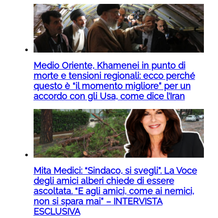
Medio Oriente, Khamenei in punto di
morte e tensioni regionali: ecco perché
questo è “il momento migliore” per un
accordo con gli Usa, come dice l’Iran
Mita Medici: “Sindaco, si svegli”. La Voce
degli amici alberi chiede di essere
ascoltata. “E agli amici, come ai nemici,
non si spara mai” – INTERVISTA
ESCLUSIVA