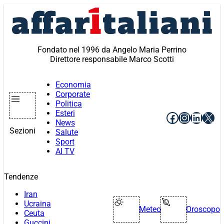
Vai
al
contenuto
Fondato nel 1996 da Angelo Maria Perrino
Direttore responsabile Marco Scotti
Economia
Corporate
Politica
Esteri
Facebook
Instagr
Linke
X
News
Sezioni
Salute
Sport
AI TV
Tendenze
Iran
Ucraina
Meteo
Oroscopo
Ceuta
Guccini