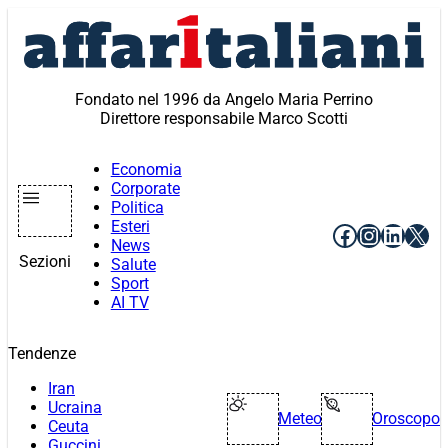
Vai
al
contenuto
Fondato nel 1996 da Angelo Maria Perrino
Direttore responsabile Marco Scotti
Economia
Corporate
Politica
Esteri
Facebook
Instagr
Linke
X
News
Sezioni
Salute
Sport
AI TV
Tendenze
Iran
Ucraina
Meteo
Oroscopo
Ceuta
Guccini