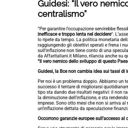
Guidesi: “Il vero nemico 
centralismo”
“Per garantire l’occupazione servirebbe flessib
inefficace e troppo lenta nel decidere
“. L’as
lo ripete da tempo. La politica monetaria dell
raggiungendo gli obiettivi sperati e frena i n
sull’inflazione non tiene conto di una speculaz
da Affaritaliani.it Milano, rilancia anche su q
“Il vero nemico dello sviluppo di questo Paese
Guidesi, la Bce non cambia idea sui tassi di i
Per noi è un problema doppio. Abbiamo un tes
successo il tentare di migliorarsi quotidiana
tipo sta dando due risultati negativi: il non ra
la diminuzione dell’inflazione, e sta rendend
imprese. Sono otto mesi che non si arriva al r
un’inflazione dettata da speculazione finanzi
Occorrono garanzie europee sull’accesso al c