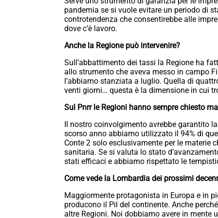
Serve uno strumento di garanzia per le impres
pandemia se si vuole evitare un periodo di s
controtendenza che consentirebbe alle impres
dove c’è lavoro.
Anche la Regione può intervenire?
Sull’abbattimento dei tassi la Regione ha fat
allo strumento che aveva messo in campo Fin
l’abbiamo stanziata a luglio. Quella di quattro
venti giorni… questa è la dimensione in cui t
Sul Pnrr le Regioni hanno sempre chiesto ma
Il nostro coinvolgimento avrebbe garantito la
scorso anno abbiamo utilizzato il 94% di quel
Conte 2 solo esclusivamente per le materie c
sanitaria. Se si valuta lo stato d’avanzamen
stati efficaci e abbiamo rispettato le tempisti
Come vede la Lombardia dei prossimi decen
Maggiormente protagonista in Europa e in pi
producono il Pil del continente. Anche perché
altre Regioni. Noi dobbiamo avere in mente u