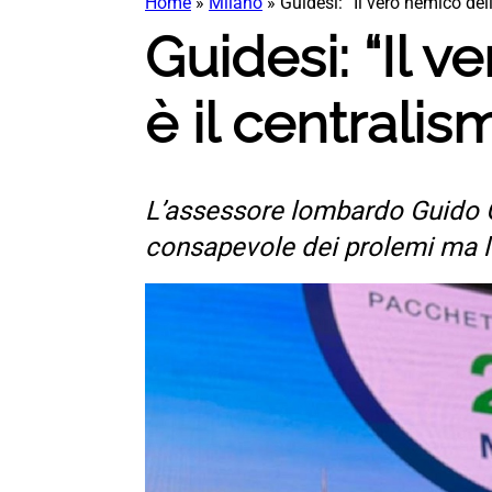
Home
»
Milano
»
Guidesi: “Il vero nemico dell
Guidesi: “Il v
è il centralis
L’assessore lombardo Guido Gu
consapevole dei prolemi ma le