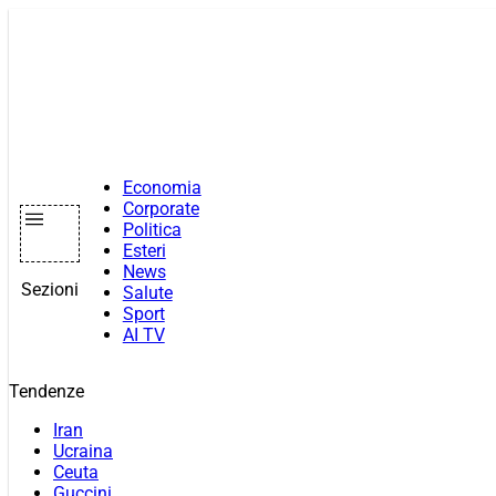
Vai
al
contenuto
Economia
Corporate
Politica
Esteri
News
Sezioni
Salute
Sport
AI TV
Tendenze
Iran
Ucraina
Ceuta
Guccini