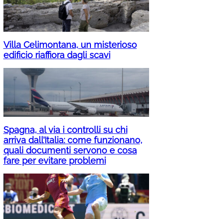
Villa Celimontana, un misterioso
edificio riaffiora dagli scavi
Spagna, al via i controlli su chi
arriva dall’Italia: come funzionano,
quali documenti servono e cosa
fare per evitare problemi