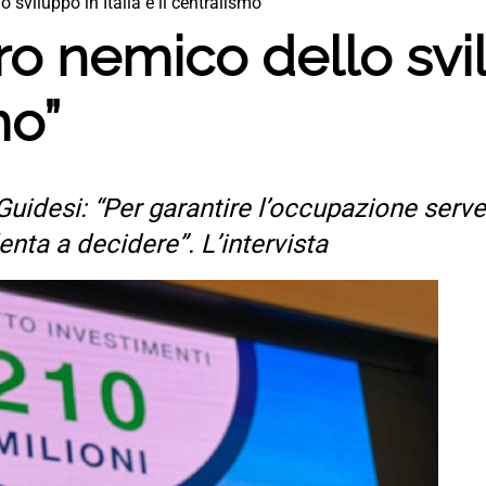
o sviluppo in Italia è il centralismo”
ero nemico dello svil
mo”
idesi: “Per garantire l’occupazione serve 
nta a decidere”. L’intervista