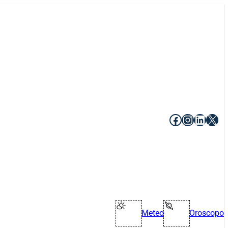
Facebook
Instagr
Linke
X
Meteo
Oroscopo