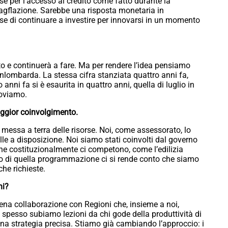
e per l’accesso al credito come fatto durante la
tagflazione. Sarebbe una risposta monetaria in
e di continuare a investire per innovarsi in un momento
to e continuerà a fare. Ma per rendere l’idea pensiamo
lombarda. La stessa cifra stanziata quattro anni fa,
 anni fa si è esaurita in quattro anni, quella di luglio in
roviamo.
ggior coinvolgimento.
 messa a terra delle risorse. Noi, come assessorato, lo
le a disposizione. Noi siamo stati coinvolti dal governo
he costituzionalmente ci competono, come l’edilizia
to di quella programmazione ci si rende conto che siamo
che richieste.
ni?
ena collaborazione con Regioni che, insieme a noi,
 spesso subiamo lezioni da chi gode della produttività di
na strategia precisa. Stiamo già cambiando l’approccio: i