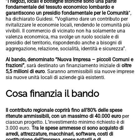
“
I negozi, locali e botteghe storiche sono una parte
fondamentale del tessuto economico lombardo e
garantiscono un presidio fondamentale per le Comunità
”,
ha dichiarato Guidesi. “Vogliamo dare un contributo per
rivitalizzare le economie locali, rendendo le comunità più
vivibili. Il commercio di vicinato non ha solamente una
valenza economica, ma svolge un ruolo sociale e di
presidio del territorio, rispondendo anche a bisogni di
aggregazione, relazione, socialità, identità e sicurezza”.
Al bando, denominato “Nuova Impresa – piccoli Comuni e
frazioni”
, sarà destinato un finanziamento iniziale di
oltre
5,5 milioni di euro
. Saranno ammissibili sia nuove imprese
sia nuove unità locali di aziende già esistenti.
Cosa finanzia il bando
Il contributo regionale coprirà fino all’80% delle spese
ritenute ammissibili, con un massimo di 40.000 euro
per
ciascun progetto. L’investimento minimo richiesto è di
3.000 euro.
Tra le spese ammesse ci sono acquisto di
arredi, attrezzature, macchinari, software, costi di
costituzione dell’impresa, spese notarili e di