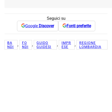
Seguici su
Google
Discover
Fonti preferite
BA
FO
GUIDO
IMPR
REGIONE
, 
, 
, 
, 
NDI
NDI
GUIDESI
ESE
LOMBARDIA