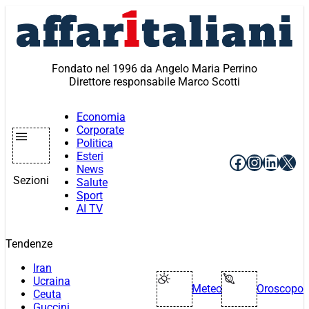
Vai
al
contenuto
Fondato nel 1996 da Angelo Maria Perrino
Direttore responsabile Marco Scotti
Economia
Corporate
Politica
Esteri
Facebook
Instagr
Linke
X
News
Sezioni
Salute
Sport
AI TV
Tendenze
Iran
Ucraina
Meteo
Oroscopo
Ceuta
Guccini