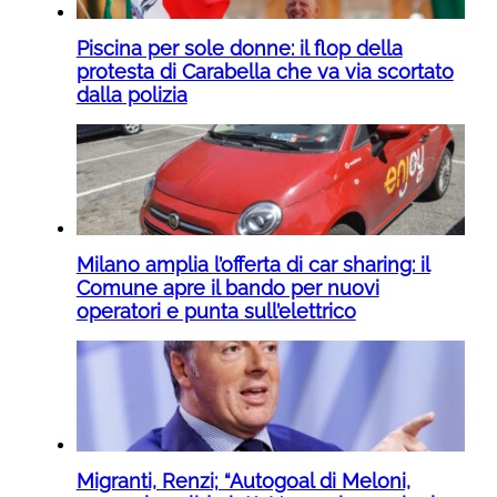
Piscina per sole donne: il flop della
protesta di Carabella che va via scortato
dalla polizia
Milano amplia l’offerta di car sharing: il
Comune apre il bando per nuovi
operatori e punta sull’elettrico
Migranti, Renzi; “Autogoal di Meloni,