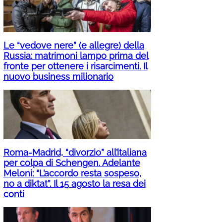
Le “vedove nere” (e allegre) della
Russia: matrimoni lampo prima del
fronte per ottenere i risarcimenti. Il
nuovo business milionario
Roma-Madrid, “divorzio” all’italiana
per colpa di Schengen. Adelante
Meloni: “L’accordo resta sospeso,
no a diktat”. Il 15 agosto la resa dei
conti