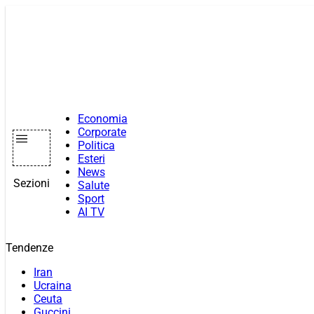
Vai
al
contenuto
Economia
Corporate
Politica
Esteri
News
Sezioni
Salute
Sport
AI TV
Tendenze
Iran
Ucraina
Ceuta
Guccini