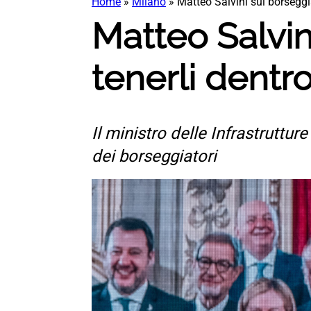
Home
»
Milano
»
Matteo Salvini sui borseggia
Matteo Salvin
tenerli dentro
Il ministro delle Infrastruttu
dei borseggiatori