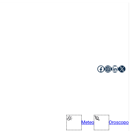
Facebook
Instagr
Linke
X
Meteo
Oroscopo