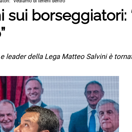
tori: “Vediamo di tenerli dentro”
i sui borseggiatori:
”
re e leader della Lega Matteo Salvini è torn