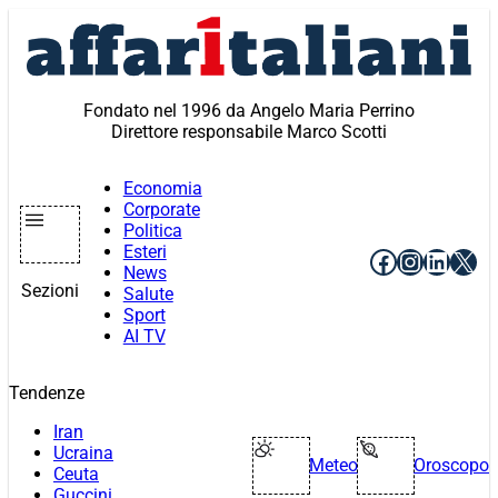
Vai
al
contenuto
Fondato nel 1996 da Angelo Maria Perrino
Direttore responsabile Marco Scotti
Economia
Corporate
Politica
Esteri
Facebook
Instagr
Linke
X
News
Sezioni
Salute
Sport
AI TV
Tendenze
Iran
Ucraina
Meteo
Oroscopo
Ceuta
Guccini