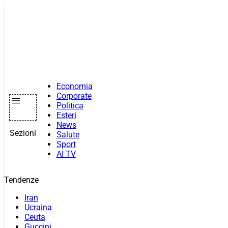
Vai
al
contenuto
Economia
Corporate
Politica
Esteri
News
Sezioni
Salute
Sport
AI TV
Tendenze
Iran
Ucraina
Ceuta
Guccini