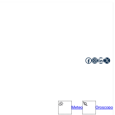
Facebook
Instagr
Linke
X
Meteo
Oroscopo