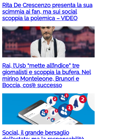
Rita De Crescenzo presenta la sua
scimmia ai fan, ma sui social
scoppia la polemica – VIDEO
Rai, l’Usb “mette all’indice” tre
giornalisti e scoppia la bufera. Nel
mirino Monteleone, Brunori e
Boccia, cos’è successo
Social, il grande bersaglio