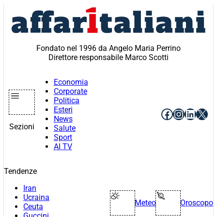
Vai
al
contenuto
Fondato nel 1996 da Angelo Maria Perrino
Direttore responsabile Marco Scotti
Economia
Corporate
Politica
Esteri
Facebook
Instagr
Linke
X
News
Sezioni
Salute
Sport
AI TV
Tendenze
Iran
Ucraina
Meteo
Oroscopo
Ceuta
Guccini