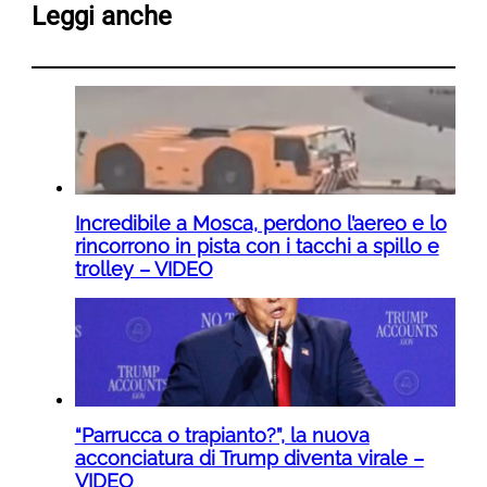
Leggi anche
Incredibile a Mosca, perdono l’aereo e lo
rincorrono in pista con i tacchi a spillo e
trolley – VIDEO
“Parrucca o trapianto?”, la nuova
acconciatura di Trump diventa virale –
VIDEO