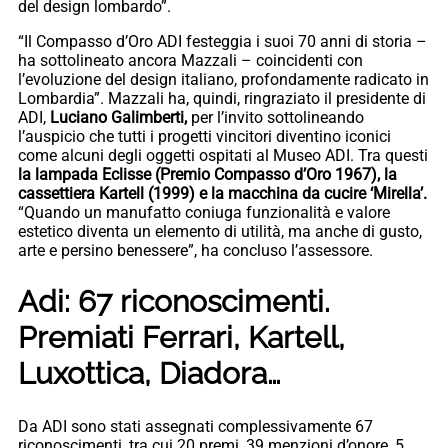
del design lombardo”.
“Il Compasso d’Oro ADI festeggia i suoi 70 anni di storia –
ha sottolineato ancora Mazzali – coincidenti con
l’evoluzione del design italiano, profondamente radicato in
Lombardia”. Mazzali ha, quindi, ringraziato il presidente di
ADI,
Luciano Galimberti,
per l’invito sottolineando
l’auspicio che tutti i progetti vincitori diventino iconici
come alcuni degli oggetti ospitati al Museo ADI. Tra questi
la lampada Eclisse (Premio Compasso d’Oro 1967), la
cassettiera Kartell (1999) e la macchina da cucire ‘Mirella’.
“Quando un manufatto coniuga funzionalità e valore
estetico diventa un elemento di utilità, ma anche di gusto,
arte e persino benessere”, ha concluso l’assessore.
Adi: 67 riconoscimenti.
Premiati Ferrari, Kartell,
Luxottica, Diadora…
Da ADI sono stati assegnati complessivamente 67
riconoscimenti, tra cui 20 premi, 39 menzioni d’onore, 5