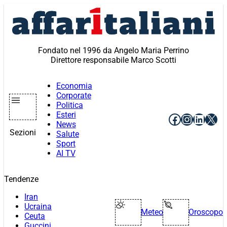
Vai
al
contenuto
Fondato nel 1996 da Angelo Maria Perrino
Direttore responsabile Marco Scotti
Economia
Corporate
Politica
Esteri
Facebook
Instagr
Linke
X
News
Sezioni
Salute
Sport
AI TV
Tendenze
Iran
Ucraina
Meteo
Oroscopo
Ceuta
Guccini