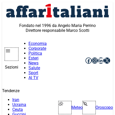
Vai
al
contenuto
Fondato nel 1996 da Angelo Maria Perrino
Direttore responsabile Marco Scotti
Economia
Corporate
Politica
Esteri
Facebook
Instagr
Linke
X
News
Sezioni
Salute
Sport
AI TV
Tendenze
Iran
Ucraina
Meteo
Oroscopo
Ceuta
Guccini