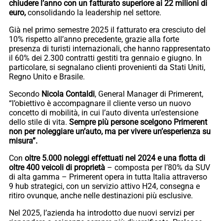
chiudere l’anno con un fatturato superiore ai 22 milioni di
euro,
consolidando la leadership nel settore.
Già nel primo semestre 2025 il fatturato era cresciuto del
10% rispetto all’anno precedente, grazie alla forte
presenza di turisti internazionali, che hanno rappresentato
il 60% dei 2.300 contratti gestiti tra gennaio e giugno. In
particolare, si segnalano clienti provenienti da Stati Uniti,
Regno Unito e Brasile.
Secondo
Nicola Contaldi
, General Manager di Primerent,
“l’obiettivo è accompagnare il cliente verso un nuovo
concetto di mobilità, in cui l’auto diventa un’estensione
dello stile di vita.
Sempre più persone scelgono Primerent
non per noleggiare un’auto, ma per vivere un’esperienza su
misura”.
Con
oltre 5.000 noleggi effettuati nel 2024 e una flotta di
oltre 400 veicoli di proprietà
– composta per l’80% da SUV
di alta gamma – Primerent opera in tutta Italia attraverso
9 hub strategici, con un servizio attivo H24, consegna e
ritiro ovunque, anche nelle destinazioni più esclusive.
Nel 2025, l’azienda ha introdotto due nuovi servizi per