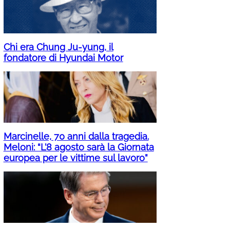
Chi era Chung Ju-yung, il
fondatore di Hyundai Motor
Marcinelle, 70 anni dalla tragedia.
Meloni: “L’8 agosto sarà la Giornata
europea per le vittime sul lavoro”