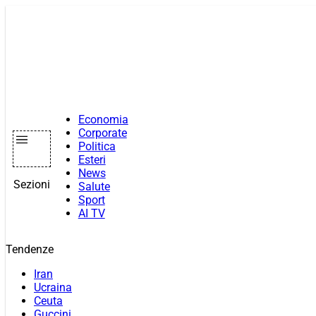
Vai
al
contenuto
Economia
Corporate
Politica
Esteri
News
Sezioni
Salute
Sport
AI TV
Tendenze
Iran
Ucraina
Ceuta
Guccini