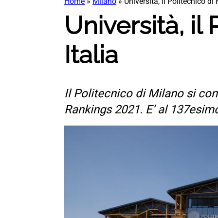
Home
»
Milano
»
Università, il Politecnico di
Università, il
Italia
Il Politecnico di Milano si co
Rankings 2021. E’ al 137esimo