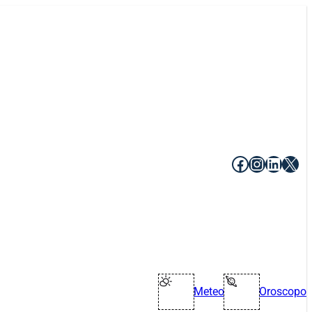
Facebook
Instagr
Linke
X
Meteo
Oroscopo