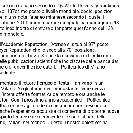
ore ateneo italiano secondo il Qs World University Rankings
e al 137esimo posto a livello mondiale, dodici posizioni
sce in una nota l’ateneo milanese secondo il quale il
iziato nel 2014, anno a partire dal quale ha guadagnato 93
tolinea inoltre di entrare a far parte quest’anno del 12%
llo mondiale.
ell’Academic Reputation, l’Ateneo si situa al 97° posto
yer Reputation che lo vede alla 70° posizione,
io punto di forza. Stabile la classifica nell’indicatore
elle pubblicazioni scientifiche indicizzate dalla banca dati
ro di docenti e ricercatori: il Politecnico di Milano
cedente.
mentato il rettore
Ferruccio Resta –
arrivano in un
i Milano. Negli ultimi mesi, nonostante l’emergenza
o l’intera offerta formativa da remoto e ora anche le
oratori. Con il prossimo anno accademico il Politecnico
attica online agli studenti che ancora non riescono a
inché l’esperienza acquisita ci consenta di proporre nuove
spirito tenace che ci consente di essere al pari delle
lano, italiani nel mondo. Questo il nostro obiettivo” ha