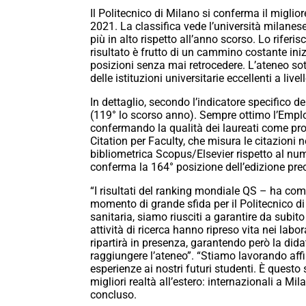
Il Politecnico di Milano si conferma il migli
2021. La classifica vede l’università milanes
più in alto rispetto all’anno scorso. Lo riferi
risultato è frutto di un cammino costante in
posizioni senza mai retrocedere. L’ateneo sot
delle istituzioni universitarie eccellenti a live
In dettaglio, secondo l’indicatore specifico d
(119° lo scorso anno). Sempre ottimo l’Emplo
confermando la qualità dei laureati come propr
Citation per Faculty, che misura le citazioni n
bibliometrica Scopus/Elsevier rispetto al nume
conferma la 164° posizione dell’edizione pre
“I risultati del ranking mondiale QS – ha com
momento di grande sfida per il Politecnico d
sanitaria, siamo riusciti a garantire da subit
attività di ricerca hanno ripreso vita nei lab
ripartirà in presenza, garantendo però la did
raggiungere l’ateneo”. “Stiamo lavorando aff
esperienze ai nostri futuri studenti. È questo 
migliori realtà all’estero: internazionali a Mi
concluso.