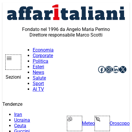
Vai
al
contenuto
Fondato nel 1996 da Angelo Maria Perrino
Direttore responsabile Marco Scotti
Economia
Corporate
Politica
Esteri
Facebook
Instagr
Linke
X
News
Sezioni
Salute
Sport
AI TV
Tendenze
Iran
Ucraina
Meteo
Oroscopo
Ceuta
Guccini