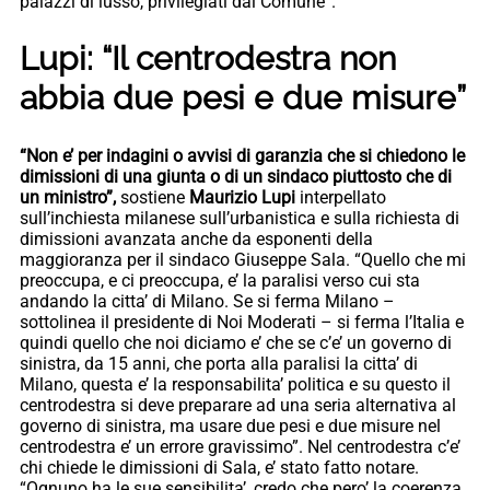
palazzi di lusso, privilegiati dal Comune”.
Lupi: “Il centrodestra non
abbia due pesi e due misure”
“Non e’ per indagini o avvisi di garanzia che si chiedono le
dimissioni di una giunta o di un sindaco piuttosto che di
un ministro”,
sostiene
Maurizio Lupi
interpellato
sull’inchiesta milanese sull’urbanistica e sulla richiesta di
dimissioni avanzata anche da esponenti della
maggioranza per il sindaco Giuseppe Sala. “Quello che mi
preoccupa, e ci preoccupa, e’ la paralisi verso cui sta
andando la citta’ di Milano. Se si ferma Milano –
sottolinea il presidente di Noi Moderati – si ferma l’Italia e
quindi quello che noi diciamo e’ che se c’e’ un governo di
sinistra, da 15 anni, che porta alla paralisi la citta’ di
Milano, questa e’ la responsabilita’ politica e su questo il
centrodestra si deve preparare ad una seria alternativa al
governo di sinistra, ma usare due pesi e due misure nel
centrodestra e’ un errore gravissimo”. Nel centrodestra c’e’
chi chiede le dimissioni di Sala, e’ stato fatto notare.
“Ognuno ha le sue sensibilita’, credo che pero’ la coerenza