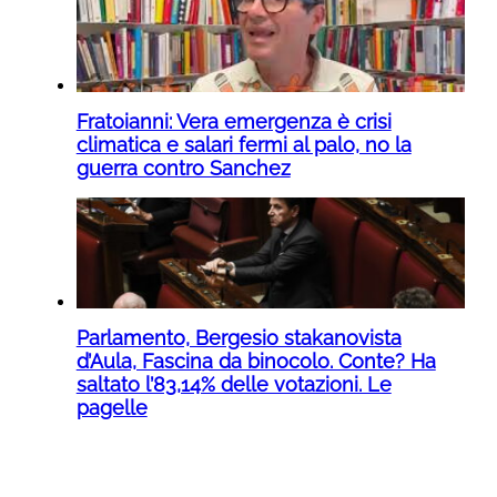
Fratoianni: Vera emergenza è crisi
climatica e salari fermi al palo, no la
guerra contro Sanchez
Parlamento, Bergesio stakanovista
d’Aula, Fascina da binocolo. Conte? Ha
saltato l’83,14% delle votazioni. Le
pagelle