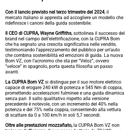
Con il lancio previsto nel terzo trimestre del 2024
, il
mercato italiano si appresta ad accogliere un modello che
ridefinisce i canoni della guida sostenibile.
Il CEO di CUPRA, Wayne Griffiths
, sottolinea il successo del
brand nel campo dell’elettrificazione, con la CUPRA Born
che ha segnato una crescita significativa nelle vendite,
testimoniando l’apprezzamento del pubblico per un’auto
che combina sostenibilità ed emozioni di guida. La nuova
Born VZ, con l’acronimo che sta per “Veloz”, ovvero
“veloce” in spagnolo, porta questa filosofia un passo
avanti.
La CUPRA Born VZ
si distingue per il suo motore elettrico
capace di erogare 240 kW di potenza e 545 Nm di coppia,
promettendo accelerazioni fulminee e una guida dinamica
senza pari. Il salto qualitativo rispetto alla versione
precedente è notevole, con un incremento del 40% nella
potenza e del 75% nella coppia, consentendo alla vettura
di scattare da 0 a 100 km/h in soli 5,7 secondi.
Oltre alle prestazioni mozzafiato,
la CUPRA Born VZ non