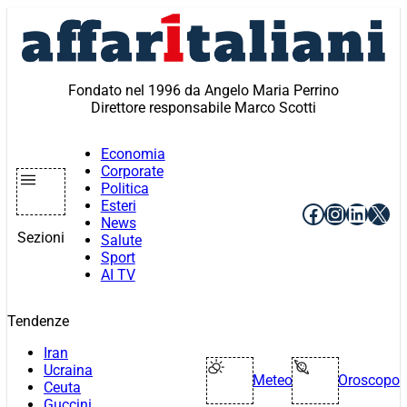
Vai
al
contenuto
Fondato nel 1996 da Angelo Maria Perrino
Direttore responsabile Marco Scotti
Economia
Corporate
Politica
Esteri
Facebook
Instagr
Linke
X
News
Sezioni
Salute
Sport
AI TV
Tendenze
Iran
Ucraina
Meteo
Oroscopo
Ceuta
Guccini