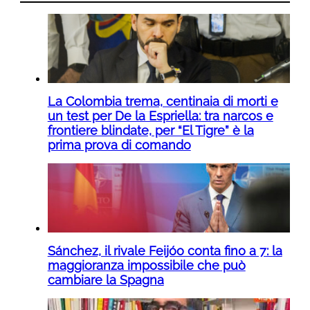
La Colombia trema, centinaia di morti e
un test per De la Espriella: tra narcos e
frontiere blindate, per “El Tigre” è la
prima prova di comando
Sánchez, il rivale Feijóo conta fino a 7: la
maggioranza impossibile che può
cambiare la Spagna