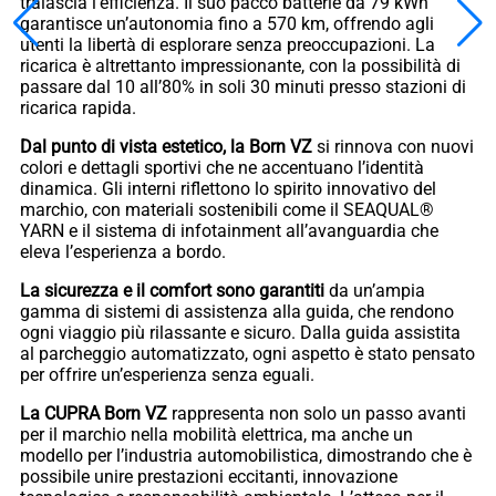
tralascia l’efficienza. Il suo pacco batterie da 79 kWh
garantisce un’autonomia fino a 570 km, offrendo agli
utenti la libertà di esplorare senza preoccupazioni. La
ricarica è altrettanto impressionante, con la possibilità di
passare dal 10 all’80% in soli 30 minuti presso stazioni di
ricarica rapida.
Dal punto di vista estetico, la Born VZ
si rinnova con nuovi
colori e dettagli sportivi che ne accentuano l’identità
dinamica. Gli interni riflettono lo spirito innovativo del
marchio, con materiali sostenibili come il SEAQUAL®
YARN e il sistema di infotainment all’avanguardia che
eleva l’esperienza a bordo.
La sicurezza e il comfort sono garantiti
da un’ampia
gamma di sistemi di assistenza alla guida, che rendono
ogni viaggio più rilassante e sicuro. Dalla guida assistita
al parcheggio automatizzato, ogni aspetto è stato pensato
per offrire un’esperienza senza eguali.
La CUPRA Born VZ
rappresenta non solo un passo avanti
per il marchio nella mobilità elettrica, ma anche un
modello per l’industria automobilistica, dimostrando che è
possibile unire prestazioni eccitanti, innovazione