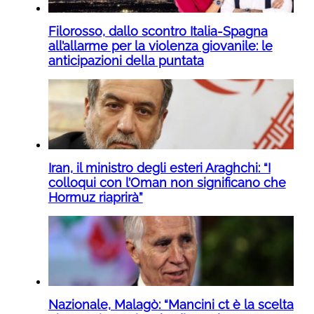
Filorosso, dallo scontro Italia-Spagna
all’allarme per la violenza giovanile: le
anticipazioni della puntata
Iran, il ministro degli esteri Araghchi: “I
colloqui con l’Oman non significano che
Hormuz riaprirà”
Nazionale, Malagò: “Mancini ct è la scelta