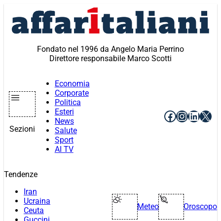
Vai
al
contenuto
Fondato nel 1996 da Angelo Maria Perrino
Direttore responsabile Marco Scotti
Economia
Corporate
Politica
Esteri
Facebook
Instagr
Linke
X
News
Sezioni
Salute
Sport
AI TV
Tendenze
Iran
Ucraina
Meteo
Oroscopo
Ceuta
Guccini