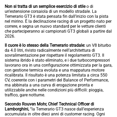
Non si tratta di un semplice esercizio di stile
o di
un’estensione corsaiola di un modello stradale. La
Temerario GT3 è stata pensata fin dall’inizio con la pista
nel mirino. È la declinazione racing di un progetto nato per
correre, e segna un nuovo standard per le vetture clienti
che parteciperanno ai campionati GT3 globali a partire dal
2026.
Il cuore è lo stesso della Temerario stradale:
un V8 biturbo
da 4.0 litri, rivisto radicalmente nell’architettura di
sovralimentazione per rispettare il regolamento GT3. Il
sistema ibrido è stato eliminato, e i due turbocompressori
lavorano ora in una configurazione ottimizzata per la gara,
con gestione termica evoluta e una mappatura motore
ricalibrata. Il risultato è una potenza limitata a circa 550
CV, coerente con i parametri del Balance of Performance,
ma abbinata a una curva di erogazione pronta e
utilizzabile anche nelle condizioni più difficili: pioggia,
traffico, gare notturne.
Secondo Rouven Mohr, Chief Technical Officer di
Lamborghini,
“la Temerario GT3 nasce dall’esperienza
accumulata in oltre dieci anni di customer racing. Ogni