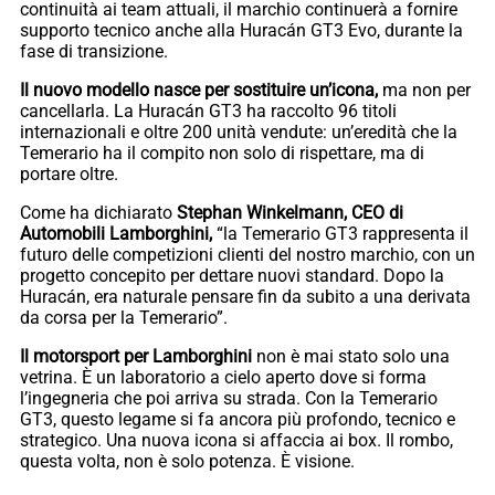
continuità ai team attuali, il marchio continuerà a fornire
supporto tecnico anche alla Huracán GT3 Evo, durante la
fase di transizione.
Il nuovo modello nasce per sostituire un’icona,
ma non per
cancellarla. La Huracán GT3 ha raccolto 96 titoli
internazionali e oltre 200 unità vendute: un’eredità che la
Temerario ha il compito non solo di rispettare, ma di
portare oltre.
Come ha dichiarato
Stephan Winkelmann, CEO di
Automobili Lamborghini,
“la Temerario GT3 rappresenta il
futuro delle competizioni clienti del nostro marchio, con un
progetto concepito per dettare nuovi standard. Dopo la
Huracán, era naturale pensare fin da subito a una derivata
da corsa per la Temerario”.
Il motorsport per Lamborghini
non è mai stato solo una
vetrina. È un laboratorio a cielo aperto dove si forma
l’ingegneria che poi arriva su strada. Con la Temerario
GT3, questo legame si fa ancora più profondo, tecnico e
strategico. Una nuova icona si affaccia ai box. Il rombo,
questa volta, non è solo potenza. È visione.