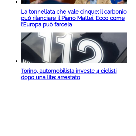
La tonnellata che vale cinque: il carbonio
può rilanciare il Piano Mattei. Ecco come
l’Europa può farcela
Torino, automobilista investe 4 ciclisti
dopo una lite: arrestato