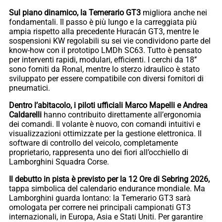
Sul piano dinamico, la Temerario GT3
migliora anche nei
fondamentali. Il passo è più lungo e la carreggiata più
ampia rispetto alla precedente Huracán GT3, mentre le
sospensioni KW regolabili su sei vie condividono parte del
know-how con il prototipo LMDh SC63. Tutto è pensato
per interventi rapidi, modulari, efficienti. I cerchi da 18’’
sono forniti da Ronal, mentre lo sterzo idraulico è stato
sviluppato per essere compatibile con diversi fornitori di
pneumatici.
Dentro l’abitacolo, i piloti ufficiali Marco Mapelli e Andrea
Caldarelli
hanno contribuito direttamente all’ergonomia
dei comandi. Il volante è nuovo, con comandi intuitivi e
visualizzazioni ottimizzate per la gestione elettronica. Il
software di controllo del veicolo, completamente
proprietario, rappresenta uno dei fiori all’occhiello di
Lamborghini Squadra Corse.
Il debutto in pista è previsto per la 12 Ore di Sebring 2026,
tappa simbolica del calendario endurance mondiale. Ma
Lamborghini guarda lontano: la Temerario GT3 sarà
omologata per correre nei principali campionati GT3
internazionali, in Europa, Asia e Stati Uniti. Per garantire