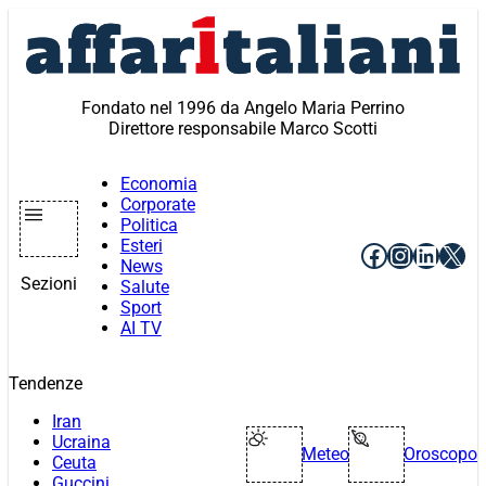
Vai
al
contenuto
Fondato nel 1996 da Angelo Maria Perrino
Direttore responsabile Marco Scotti
Economia
Corporate
Politica
Esteri
Facebook
Instagr
Linke
X
News
Sezioni
Salute
Sport
AI TV
Tendenze
Iran
Ucraina
Meteo
Oroscopo
Ceuta
Guccini