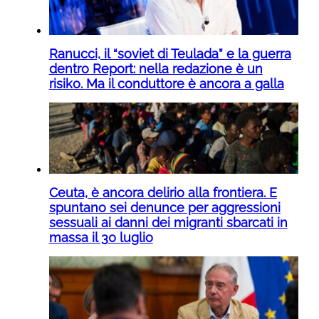
Ranucci, il “soviet di Teulada” e la guerra
dentro Report: nella redazione è un
risiko. Ma il conduttore è ancora a galla
Ceuta, è ancora delirio alla frontiera. E
spuntano sei denunce per aggressioni
sessuali ai danni dei migranti sbarcati in
massa il 30 luglio