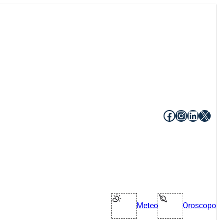
Facebook
Instagr
Linke
X
Meteo
Oroscopo