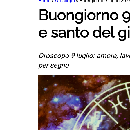
Home
»
Oroscopo
»
Buongiorno 9 luglio 2026
Buongiorno 9 
e santo del g
Oroscopo 9 luglio: amore, lavo
per segno