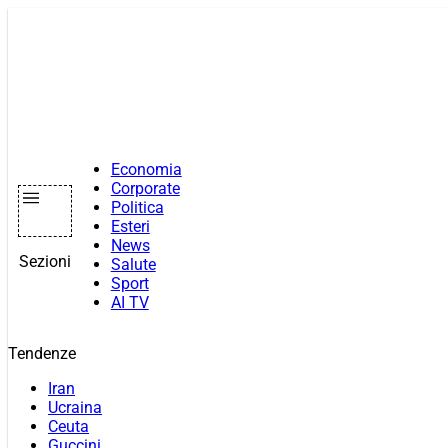
Vai
al
contenuto
Economia
Corporate
Politica
Esteri
News
Sezioni
Salute
Sport
AI TV
Tendenze
Iran
Ucraina
Ceuta
Guccini