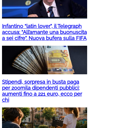
Infantino “latin lover”, il Telegraph
accusa: “All’amante una buonuscita
a sei cifre”. Nuova bufera sulla FIFA
Stipendi, sorpresa in busta paga
per 200mila dipendenti pubblici:
aumenti fino a 221 euro, ecco per
chi