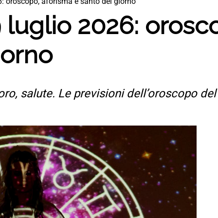
: oroscopo, aforisma e santo del giorno
luglio 2026: orosc
iorno
ro, salute. Le previsioni dell’oroscopo del