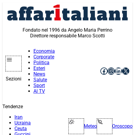
Vai
al
contenuto
Fondato nel 1996 da Angelo Maria Perrino
Direttore responsabile Marco Scotti
Economia
Corporate
Politica
Esteri
Facebook
Instagr
Linke
X
News
Sezioni
Salute
Sport
AI TV
Tendenze
Iran
Ucraina
Meteo
Oroscopo
Ceuta
Guccini