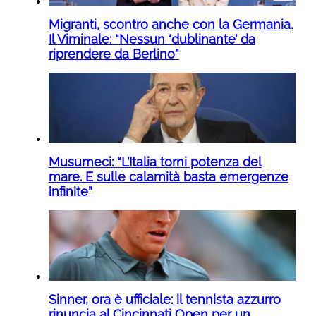
Migranti, scontro anche con la Germania.
Il Viminale: “Nessun ‘dublinante’ da
riprendere da Berlino”
Musumeci: “L’Italia torni potenza del
mare. E sulle calamità basta emergenze
infinite”
Sinner, ora è ufficiale: il tennista azzurro
rinuncia al Cincinnati Open per un